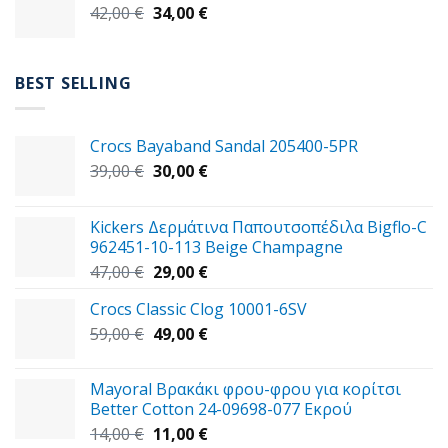
Original
Η
42,00
€
37,00 €.
34,00
€
είναι:
price
τρέχουσα
29,00 €.
was:
τιμή
42,00 €.
είναι:
BEST SELLING
34,00 €.
Crocs Bayaband Sandal 205400-5PR
Original
Η
39,00
€
30,00
€
price
τρέχουσα
was:
τιμή
Kickers Δερμάτινα Παπουτσοπέδιλα Bigflo-C
39,00 €.
είναι:
962451-10-113 Beige Champagne
30,00 €.
Original
Η
47,00
€
29,00
€
price
τρέχουσα
Crocs Classic Clog 10001-6SV
was:
τιμή
Original
Η
59,00
€
47,00 €.
49,00
€
είναι:
price
τρέχουσα
29,00 €.
was:
τιμή
Mayoral Βρακάκι φρου-φρου για κορίτσι
59,00 €.
είναι:
Better Cotton 24-09698-077 Εκρού
49,00 €.
Original
Η
14,00
€
11,00
€