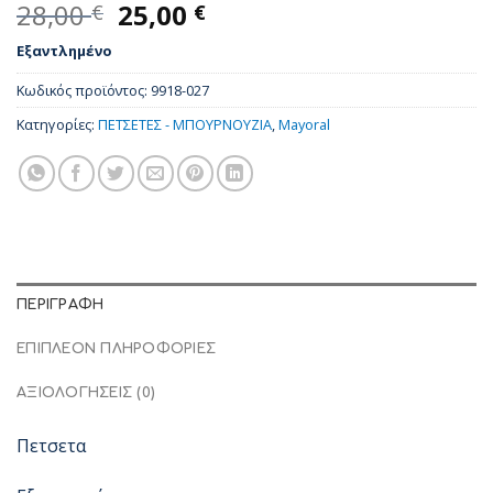
Original
Η
28,00
25,00
€
€
price
τρέχουσα
Εξαντλημένο
was:
τιμή
28,00 €.
είναι:
Κωδικός προϊόντος:
9918-027
25,00 €.
Κατηγορίες:
ΠΕΤΣΕΤΕΣ - ΜΠΟΥΡΝΟΥΖΙΑ
,
Mayoral
ΠΕΡΙΓΡΑΦΉ
ΕΠΙΠΛΈΟΝ ΠΛΗΡΟΦΟΡΊΕΣ
ΑΞΙΟΛΟΓΉΣΕΙΣ (0)
Πετσετα