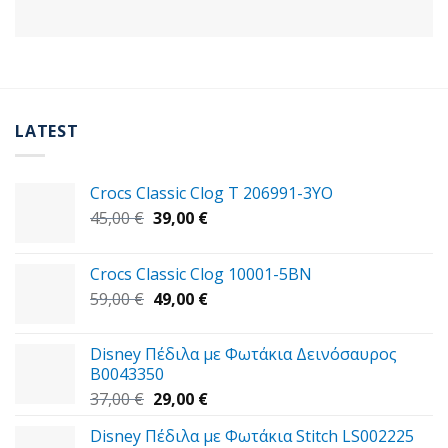
LATEST
Crocs Classic Clog T 206991-3YΟ
Original
Η
45,00
€
39,00
€
price
τρέχουσα
was:
τιμή
Crocs Classic Clog 10001-5BN
45,00 €.
είναι:
Original
Η
59,00
€
49,00
€
39,00 €.
price
τρέχουσα
was:
τιμή
Disney Πέδιλα με Φωτάκια Δεινόσαυρος
59,00 €.
είναι:
B0043350
49,00 €.
Original
Η
37,00
€
29,00
€
price
τρέχουσα
Disney Πέδιλα με Φωτάκια Stitch LS002225
was:
τιμή