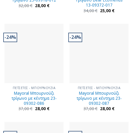
13-09372-017
Original
Η
32,00
€
28,00
€
price
τρέχουσα
Original
Η
34,00
€
25,00
€
was:
τιμή
price
τρέχουσα
32,00 €.
είναι:
was:
τιμή
28,00 €.
34,00 €.
είναι:
25,00 €.
-24%
-24%
ΠΕΤΣΕΤΕΣ - ΜΠΟΥΡΝΟΥΖΙΑ
ΠΕΤΣΕΤΕΣ - ΜΠΟΥΡΝΟΥΖΙΑ
Mayoral Μπουρνούζι
Mayoral Μπουρνούζι
τρίγωνο με κέντημα 23-
τρίγωνο με κέντημα 23-
09302-086
09302-087
Original
Η
Original
Η
37,00
€
28,00
€
37,00
€
28,00
€
price
τρέχουσα
price
τρέχουσα
was:
τιμή
was:
τιμή
37,00 €.
είναι:
37,00 €.
είναι:
28,00 €.
28,00 €.