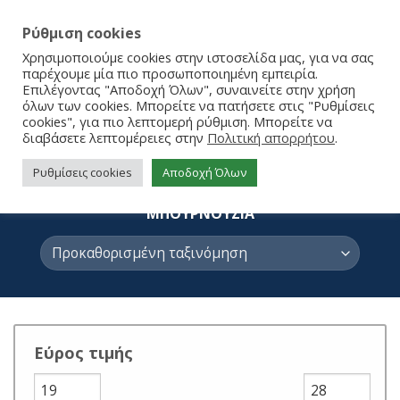
Ρύθμιση cookies
Χρησιμοποιούμε cookies στην ιστοσελίδα μας, για να σας
παρέχουμε μία πιο προσωποποιημένη εμπειρία.
Επιλέγοντας "Αποδοχή Όλων", συναινείτε στην χρήση
όλων των cookies. Μπορείτε να πατήσετε στις "Ρυθμίσεις
cookies", για πιο λεπτομερή ρύθμιση. Μπορείτε να
διαβάσετε λεπτομέρειες στην
Πολιτική απορρήτου
.
ΠΕΤΣΕΤΕΣ - ΜΠΟΥΡΝΟΥΖΙΑ
Ρυθμίσεις cookies
Αποδοχή Όλων
ΑΡΧΙΚΉ ΣΕΛΊΔΑ
/
ΣΠΙΤΙ
/
ΜΠΑΝΙΟ
/
ΠΕΤΣΕΤΕΣ -
ΜΠΟΥΡΝΟΥΖΙΑ
Εύρος τιμής