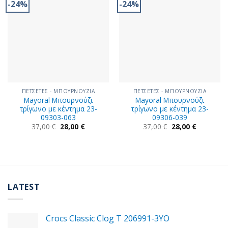
-24%
-24%
ΠΕΤΣΕΤΕΣ - ΜΠΟΥΡΝΟΥΖΙΑ
ΠΕΤΣΕΤΕΣ - ΜΠΟΥΡΝΟΥΖΙΑ
Mayoral Μπουρνούζι
Mayoral Μπουρνούζι
τρίγωνο με κέντημα 23-
τρίγωνο με κέντημα 23-
09303-063
09306-039
Original
Η
Original
Η
37,00
€
28,00
€
37,00
€
28,00
€
price
τρέχουσα
price
τρέχουσα
was:
τιμή
was:
τιμή
37,00 €.
είναι:
37,00 €.
είναι:
28,00 €.
28,00 €.
LATEST
Crocs Classic Clog T 206991-3YΟ