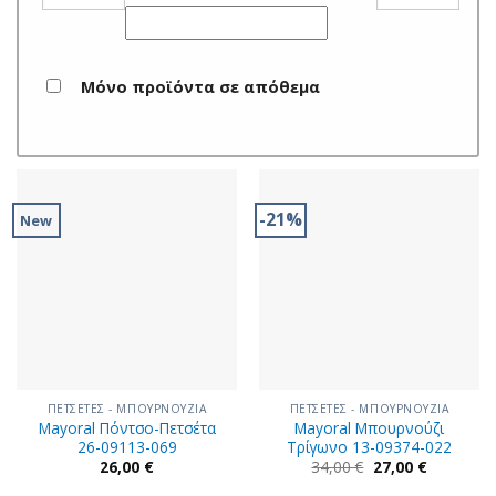
Μόνο προϊόντα σε απόθεμα
-21%
New
ΠΕΤΣΕΤΕΣ - ΜΠΟΥΡΝΟΥΖΙΑ
ΠΕΤΣΕΤΕΣ - ΜΠΟΥΡΝΟΥΖΙΑ
Mayoral Πόντσο-Πετσέτα
Mayoral Μπουρνούζι
26-09113-069
Τρίγωνο 13-09374-022
Original
Η
26,00
€
34,00
€
27,00
€
price
τρέχουσα
was:
τιμή