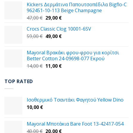
Kickers Δερμάτινα Παπουτσοπέδιλα Bigflo-C
39,00 €.
είναι:
962451-10-113 Beige Champagne
30,00 €.
Original
Η
47,00
€
29,00
€
price
τρέχουσα
Crocs Classic Clog 10001-6SV
was:
τιμή
Original
Η
59,00
€
47,00 €.
49,00
€
είναι:
price
τρέχουσα
29,00 €.
was:
τιμή
Mayoral Βρακάκι φρου-φρου για κορίτσι
59,00 €.
είναι:
Better Cotton 24-09698-077 Εκρού
49,00 €.
Original
Η
14,00
€
11,00
€
price
τρέχουσα
was:
τιμή
TOP RATED
14,00 €.
είναι:
11,00 €.
Ισοθερμικό Τσαντάκι Φαγητού Yellow Dino
10,00
€
Mayoral Μποτάκια Bare Foot 13-42417-054
Original
Η
40,00
€
20,00
€