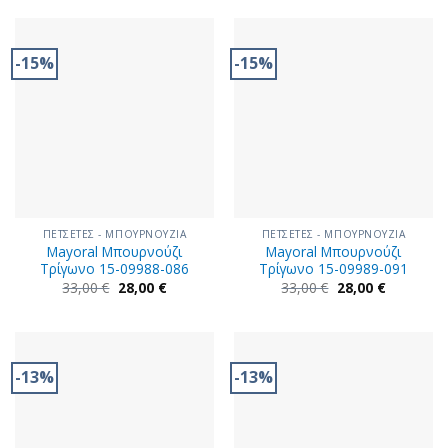
34,00 €.
είναι:
27,00 €.
-15%
-15%
ΠΕΤΣΕΤΕΣ - ΜΠΟΥΡΝΟΥΖΙΑ
ΠΕΤΣΕΤΕΣ - ΜΠΟΥΡΝΟΥΖΙΑ
Mayoral Μπουρνούζι
Mayoral Μπουρνούζι
Τρίγωνο 15-09988-086
Τρίγωνο 15-09989-091
Original
Η
Original
Η
33,00
€
28,00
€
33,00
€
28,00
€
price
τρέχουσα
price
τρέχουσα
was:
τιμή
was:
τιμή
33,00 €.
είναι:
33,00 €.
είναι:
28,00 €.
28,00 €.
-13%
-13%