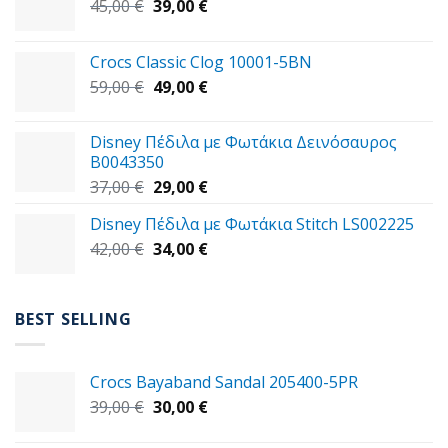
Original
Η
45,00
€
39,00
€
price
τρέχουσα
was:
τιμή
Crocs Classic Clog 10001-5BN
45,00 €.
είναι:
Original
Η
59,00
€
49,00
€
39,00 €.
price
τρέχουσα
was:
τιμή
Disney Πέδιλα με Φωτάκια Δεινόσαυρος
59,00 €.
είναι:
B0043350
49,00 €.
Original
Η
37,00
€
29,00
€
price
τρέχουσα
Disney Πέδιλα με Φωτάκια Stitch LS002225
was:
τιμή
Original
Η
42,00
€
37,00 €.
34,00
€
είναι:
price
τρέχουσα
29,00 €.
was:
τιμή
42,00 €.
είναι:
BEST SELLING
34,00 €.
Crocs Bayaband Sandal 205400-5PR
Original
Η
39,00
€
30,00
€
price
τρέχουσα
was:
τιμή