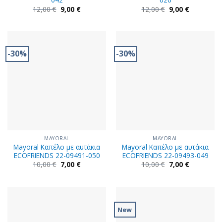
Original
Η
Original
Η
12,00
€
9,00
€
12,00
€
9,00
€
price
τρέχουσα
price
τρέχουσα
was:
τιμή
was:
τιμή
12,00 €.
είναι:
12,00 €.
είναι:
9,00 €.
9,00 €.
-30%
-30%
MAYORAL
MAYORAL
Mayoral Καπέλο με αυτάκια
Mayoral Καπέλο με αυτάκια
ECOFRIENDS 22-09491-050
ECOFRIENDS 22-09493-049
Original
Η
Original
Η
10,00
€
7,00
€
10,00
€
7,00
€
price
τρέχουσα
price
τρέχουσα
was:
τιμή
was:
τιμή
10,00 €.
είναι:
10,00 €.
είναι:
7,00 €.
7,00 €.
New