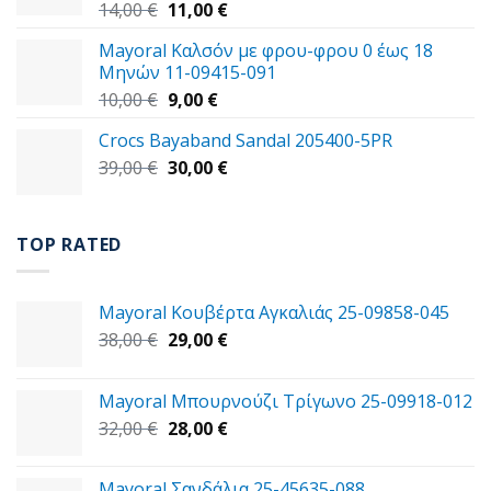
Original
Η
14,00
€
11,00
€
price
τρέχουσα
Mayoral Καλσόν με φρου-φρου 0 έως 18
was:
τιμή
Μηνών 11-09415-091
14,00 €.
είναι:
Original
Η
10,00
€
9,00
€
11,00 €.
price
τρέχουσα
Crocs Bayaband Sandal 205400-5PR
was:
τιμή
Original
Η
39,00
€
10,00 €.
30,00
είναι:
€
price
τρέχουσα
9,00 €.
was:
τιμή
39,00 €.
είναι:
TOP RATED
30,00 €.
Mayoral Κουβέρτα Aγκαλιάς 25-09858-045
Original
Η
38,00
€
29,00
€
price
τρέχουσα
was:
τιμή
Mayoral Μπουρνούζι Τρίγωνο 25-09918-012
38,00 €.
είναι:
Original
Η
32,00
€
28,00
€
29,00 €.
price
τρέχουσα
was:
τιμή
Mayoral Σανδάλια 25-45635-088