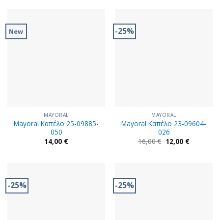
-25%
New
MAYORAL
MAYORAL
Mayoral Καπέλο 25-09885-
Mayoral Καπέλο 23-09604-
050
026
Original
Η
14,00
€
16,00
€
12,00
€
price
τρέχουσα
was:
τιμή
16,00 €.
είναι:
12,00 €.
-25%
-25%