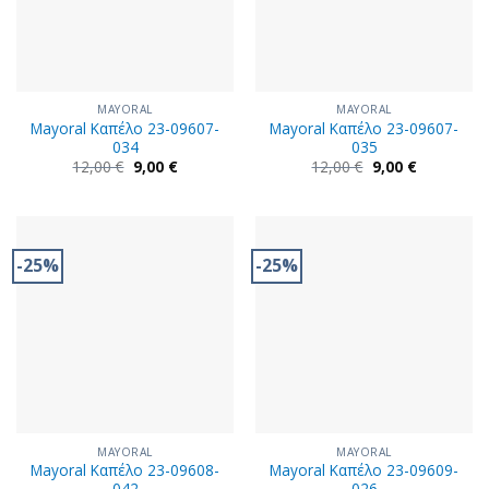
MAYORAL
MAYORAL
Mayoral Καπέλο 23-09607-
Mayoral Καπέλο 23-09607-
034
035
Original
Η
Original
Η
12,00
€
9,00
€
12,00
€
9,00
€
price
τρέχουσα
price
τρέχουσα
was:
τιμή
was:
τιμή
12,00 €.
είναι:
12,00 €.
είναι:
9,00 €.
9,00 €.
-25%
-25%
MAYORAL
MAYORAL
Mayoral Καπέλο 23-09608-
Mayoral Καπέλο 23-09609-
042
026