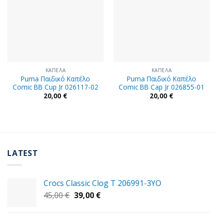
ΚΑΠΕΛΑ
ΚΑΠΕΛΑ
Puma Παιδικό Καπέλο
Puma Παιδικό Καπέλο
Comic BB Cup Jr 026117-02
Cοmic BB Cap Jr 026855-01
20,00
€
20,00
€
LATEST
Crocs Classic Clog T 206991-3YΟ
Original
Η
45,00
€
39,00
€
price
τρέχουσα
was:
τιμή