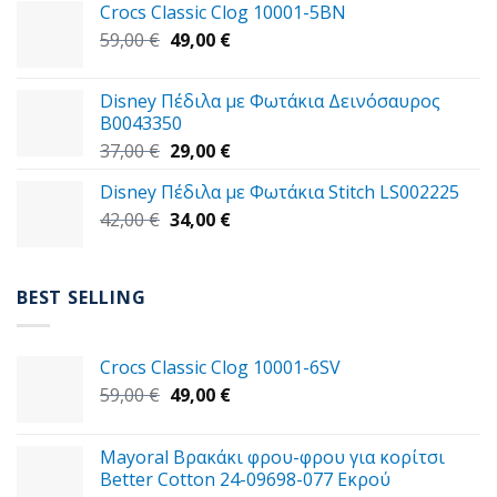
Crocs Classic Clog 10001-5BN
45,00 €.
είναι:
Original
Η
59,00
€
49,00
€
39,00 €.
price
τρέχουσα
was:
τιμή
Disney Πέδιλα με Φωτάκια Δεινόσαυρος
59,00 €.
είναι:
B0043350
49,00 €.
Original
Η
37,00
€
29,00
€
price
τρέχουσα
Disney Πέδιλα με Φωτάκια Stitch LS002225
was:
τιμή
Original
Η
42,00
€
37,00 €.
34,00
€
είναι:
price
τρέχουσα
29,00 €.
was:
τιμή
42,00 €.
είναι:
BEST SELLING
34,00 €.
Crocs Classic Clog 10001-6SV
Original
Η
59,00
€
49,00
€
price
τρέχουσα
was:
τιμή
Mayoral Βρακάκι φρου-φρου για κορίτσι
59,00 €.
είναι:
Better Cotton 24-09698-077 Εκρού
49,00 €.