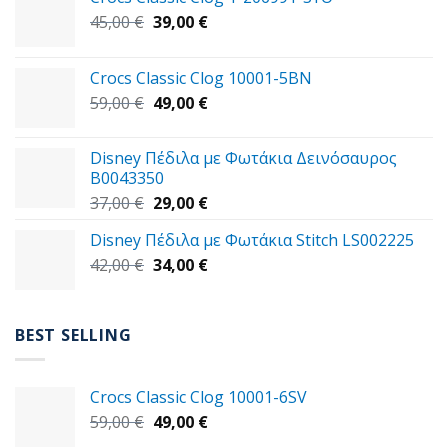
Original
Η
45,00
€
39,00
€
price
τρέχουσα
was:
τιμή
Crocs Classic Clog 10001-5BN
45,00 €.
είναι:
Original
Η
59,00
€
49,00
€
39,00 €.
price
τρέχουσα
was:
τιμή
Disney Πέδιλα με Φωτάκια Δεινόσαυρος
59,00 €.
είναι:
B0043350
49,00 €.
Original
Η
37,00
€
29,00
€
price
τρέχουσα
Disney Πέδιλα με Φωτάκια Stitch LS002225
was:
τιμή
Original
Η
42,00
€
37,00 €.
34,00
€
είναι:
price
τρέχουσα
29,00 €.
was:
τιμή
42,00 €.
είναι:
BEST SELLING
34,00 €.
Crocs Classic Clog 10001-6SV
Original
Η
59,00
€
49,00
€
price
τρέχουσα