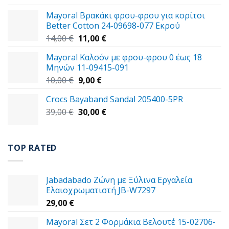
was:
τιμή
Mayoral Βρακάκι φρου-φρου για κορίτσι
59,00 €.
είναι:
Better Cotton 24-09698-077 Εκρού
49,00 €.
Original
Η
14,00
€
11,00
€
price
τρέχουσα
Mayoral Καλσόν με φρου-φρου 0 έως 18
was:
τιμή
Μηνών 11-09415-091
14,00 €.
είναι:
Original
Η
10,00
€
9,00
€
11,00 €.
price
τρέχουσα
Crocs Bayaband Sandal 205400-5PR
was:
τιμή
Original
Η
39,00
€
10,00 €.
30,00
είναι:
€
price
τρέχουσα
9,00 €.
was:
τιμή
39,00 €.
είναι:
TOP RATED
30,00 €.
Jabadabado Ζώνη με Ξύλινα Εργαλεία
Ελαιοχρωματιστή JB-W7297
29,00
€
Mayoral Σετ 2 Φορμάκια Βελουτέ 15-02706-