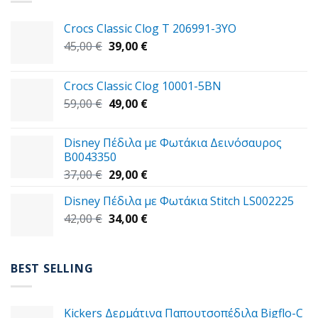
Crocs Classic Clog T 206991-3YΟ
Original
Η
45,00
€
39,00
€
price
τρέχουσα
was:
τιμή
Crocs Classic Clog 10001-5BN
45,00 €.
είναι:
Original
Η
59,00
€
49,00
€
39,00 €.
price
τρέχουσα
was:
τιμή
Disney Πέδιλα με Φωτάκια Δεινόσαυρος
59,00 €.
είναι:
B0043350
49,00 €.
Original
Η
37,00
€
29,00
€
price
τρέχουσα
Disney Πέδιλα με Φωτάκια Stitch LS002225
was:
τιμή
Original
Η
42,00
€
37,00 €.
34,00
€
είναι:
price
τρέχουσα
29,00 €.
was:
τιμή
42,00 €.
είναι:
BEST SELLING
34,00 €.
Kickers Δερμάτινα Παπουτσοπέδιλα Bigflo-C