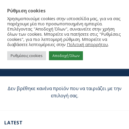
Ρύθμιση cookies
Χρησιμοποιούμε cookies στην ιστοσελίδα μας, για να σας
παρέχουμε μία πιο προσωποποιημένη εμπειρία.
Επιλέγοντας "Αποδοχή Όλων", συναινείτε στην χρήση
όλων των cookies. Μπορείτε να πατήσετε στις "Ρυθμίσεις
cookies", για πιο λεπτομερή ρύθμιση. Μπορείτε να
διαβάσετε λεπτομέρειες στην
Πολιτική απορρήτου
.
KidZZfarm
Ρυθμίσεις cookies
Αποδοχή Όλων
ΑΡΧΙΚΉ ΣΕΛΊΔΑ
/
BRANDS
/
KIDZZFARM
Δεν βρέθηκε κανένα προϊόν που να ταιριάζει με την
επιλογή σας.
LATEST