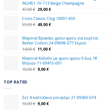
962451-10-113 Beige Champagne
Original
Η
47,00
€
29,00
€
price
τρέχουσα
Crocs Classic Clog 10001-6SV
was:
τιμή
Original
Η
59,00
€
47,00 €.
49,00
€
είναι:
price
τρέχουσα
29,00 €.
was:
τιμή
Mayoral Βρακάκι φρου-φρου για κορίτσι
59,00 €.
είναι:
Better Cotton 24-09698-077 Εκρού
49,00 €.
Original
Η
14,00
€
11,00
€
price
τρέχουσα
Mayoral Καλσόν με φρου-φρου 0 έως 18
was:
τιμή
Μηνών 11-09415-091
14,00 €.
είναι:
Original
Η
10,00
€
9,00
€
11,00 €.
price
τρέχουσα
was:
τιμή
TOP RATED
10,00 €.
είναι:
9,00 €.
Σετ 4 καλτσάκια για αγόρι 21-09360-074
Original
Η
10,00
€
9,00
€
price
τρέχουσα