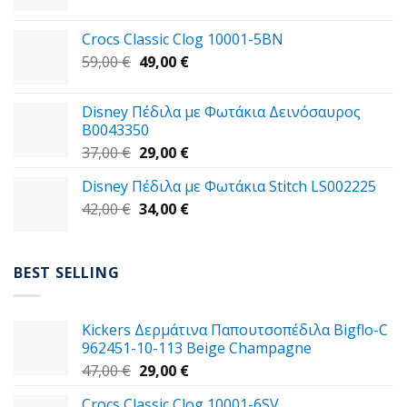
price
τρέχουσα
was:
τιμή
Crocs Classic Clog 10001-5BN
45,00 €.
είναι:
Original
Η
59,00
€
49,00
€
39,00 €.
price
τρέχουσα
was:
τιμή
Disney Πέδιλα με Φωτάκια Δεινόσαυρος
59,00 €.
είναι:
B0043350
49,00 €.
Original
Η
37,00
€
29,00
€
price
τρέχουσα
Disney Πέδιλα με Φωτάκια Stitch LS002225
was:
τιμή
Original
Η
42,00
€
37,00 €.
34,00
€
είναι:
price
τρέχουσα
29,00 €.
was:
τιμή
42,00 €.
είναι:
BEST SELLING
34,00 €.
Kickers Δερμάτινα Παπουτσοπέδιλα Bigflo-C
962451-10-113 Beige Champagne
Original
Η
47,00
€
29,00
€
price
τρέχουσα
Crocs Classic Clog 10001-6SV