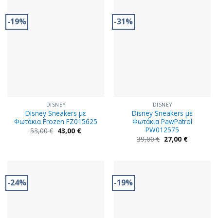
25,00 €.
37,00 €.
-19%
-31%
DISNEY
DISNEY
Disney Sneakers με
Disney Sneakers με
Φωτάκια Frozen FZ015625
Φωτάκια PawPatrol
PW012575
Original
Η
53,00
€
43,00
€
price
τρέχουσα
Original
Η
39,00
€
27,00
€
was:
τιμή
price
τρέχουσα
53,00 €.
είναι:
was:
τιμή
43,00 €.
39,00 €.
είναι:
27,00 €.
-24%
-19%