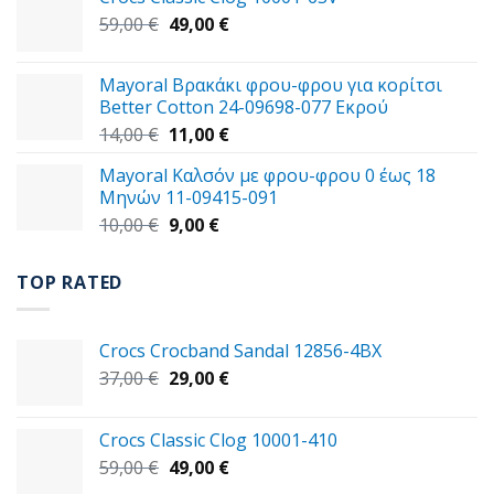
was:
τιμή
Original
Η
59,00
€
47,00 €.
49,00
€
είναι:
price
τρέχουσα
29,00 €.
was:
τιμή
Mayoral Βρακάκι φρου-φρου για κορίτσι
59,00 €.
είναι:
Better Cotton 24-09698-077 Εκρού
49,00 €.
Original
Η
14,00
€
11,00
€
price
τρέχουσα
Mayoral Καλσόν με φρου-φρου 0 έως 18
was:
τιμή
Μηνών 11-09415-091
14,00 €.
είναι:
Original
Η
10,00
€
9,00
€
11,00 €.
price
τρέχουσα
was:
τιμή
TOP RATED
10,00 €.
είναι:
9,00 €.
Crocs Crocband Sandal 12856-4BX
Original
Η
37,00
€
29,00
€
price
τρέχουσα
was:
τιμή
Crocs Classic Clog 10001-410
37,00 €.
είναι:
Original
Η
59,00
€
49,00
€
29,00 €.
price
τρέχουσα