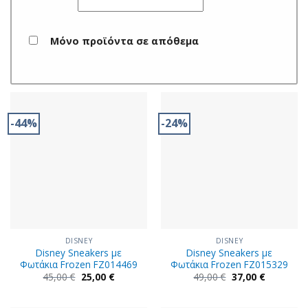
Μόνο προϊόντα σε απόθεμα
-44%
-24%
DISNEY
DISNEY
Disney Sneakers με
Disney Sneakers με
Φωτάκια Frozen FZ014469
Φωτάκια Frozen FZ015329
Original
Η
Original
Η
45,00
€
25,00
€
49,00
€
37,00
€
price
τρέχουσα
price
τρέχουσα
was:
τιμή
was:
τιμή
45,00 €.
είναι:
49,00 €.
είναι: