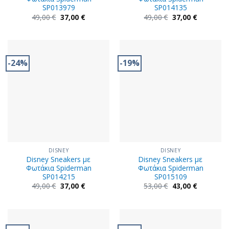
SP013979
SP014135
Original
Η
Original
Η
49,00
€
37,00
€
49,00
€
37,00
€
price
τρέχουσα
price
τρέχουσα
was:
τιμή
was:
τιμή
49,00 €.
είναι:
49,00 €.
είναι:
37,00 €.
37,00 €.
-24%
-19%
DISNEY
DISNEY
Disney Sneakers με
Disney Sneakers με
Φωτάκια Spiderman
Φωτάκια Spiderman
SP014215
SP015109
Original
Η
Original
Η
49,00
€
37,00
€
53,00
€
43,00
€
price
τρέχουσα
price
τρέχουσα
was:
τιμή
was:
τιμή
49,00 €.
είναι:
53,00 €.
είναι:
37,00 €.
43,00 €.