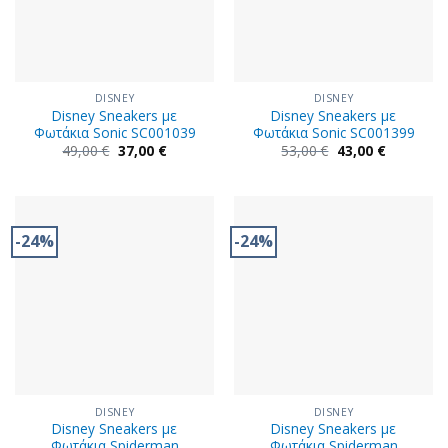
DISNEY
DISNEY
Disney Sneakers με
Disney Sneakers με
Φωτάκια Sonic SC001039
Φωτάκια Sonic SC001399
Original
Η
Original
Η
49,00
€
37,00
€
53,00
€
43,00
€
price
τρέχουσα
price
τρέχουσα
was:
τιμή
was:
τιμή
49,00 €.
είναι:
53,00 €.
είναι:
37,00 €.
43,00 €.
-24%
-24%
DISNEY
DISNEY
Disney Sneakers με
Disney Sneakers με
Φωτάκια Spiderman
Φωτάκια Spiderman