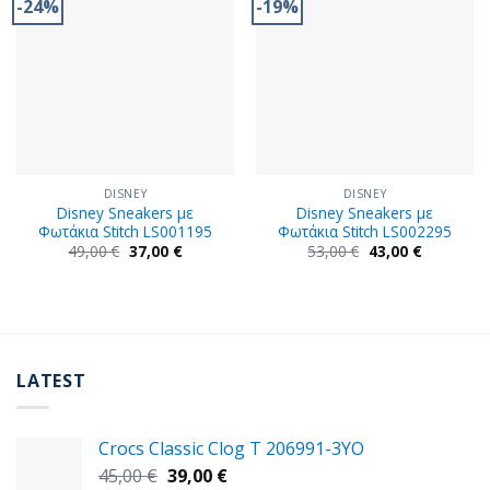
-24%
-19%
DISNEY
DISNEY
Disney Sneakers με
Disney Sneakers με
Φωτάκια Stitch LS001195
Φωτάκια Stitch LS002295
Original
Η
Original
Η
49,00
€
37,00
€
53,00
€
43,00
€
price
τρέχουσα
price
τρέχουσα
was:
τιμή
was:
τιμή
49,00 €.
είναι:
53,00 €.
είναι:
37,00 €.
43,00 €.
LATEST
Crocs Classic Clog T 206991-3YΟ
Original
Η
45,00
€
39,00
€