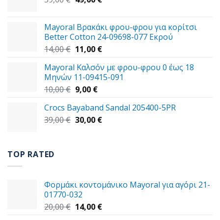
price
τρέχουσα
was:
τιμή
Mayoral Βρακάκι φρου-φρου για κορίτσι
59,00 €.
είναι:
Better Cotton 24-09698-077 Εκρού
49,00 €.
Original
Η
14,00
€
11,00
€
price
τρέχουσα
Mayoral Καλσόν με φρου-φρου 0 έως 18
was:
τιμή
Μηνών 11-09415-091
14,00 €.
είναι:
Original
Η
10,00
€
9,00
€
11,00 €.
price
τρέχουσα
Crocs Bayaband Sandal 205400-5PR
was:
τιμή
Original
Η
39,00
€
10,00 €.
30,00
είναι:
€
price
τρέχουσα
9,00 €.
was:
τιμή
39,00 €.
είναι:
TOP RATED
30,00 €.
Φορμάκι κοντομάνικο Mayoral για αγόρι 21-
01770-032
Original
Η
20,00
€
14,00
€
price
τρέχουσα