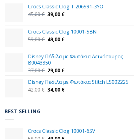
Crocs Classic Clog T 206991-3YΟ
Original
Η
45,00
€
39,00
€
price
τρέχουσα
was:
τιμή
Crocs Classic Clog 10001-5BN
45,00 €.
είναι:
Original
Η
59,00
€
49,00
€
39,00 €.
price
τρέχουσα
was:
τιμή
Disney Πέδιλα με Φωτάκια Δεινόσαυρος
59,00 €.
είναι:
B0043350
49,00 €.
Original
Η
37,00
€
29,00
€
price
τρέχουσα
Disney Πέδιλα με Φωτάκια Stitch LS002225
was:
τιμή
Original
Η
42,00
€
37,00 €.
34,00
€
είναι:
price
τρέχουσα
29,00 €.
was:
τιμή
42,00 €.
είναι:
BEST SELLING
34,00 €.
Crocs Classic Clog 10001-6SV
Original
Η
59,00
€
49,00
€