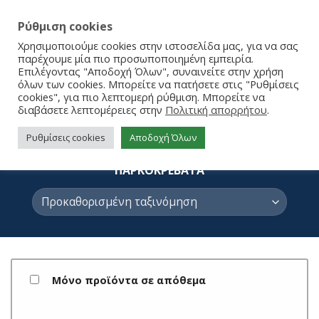
Ρύθμιση cookies
Χρησιμοποιούμε cookies στην ιστοσελίδα μας, για να σας
παρέχουμε μία πιο προσωποποιημένη εμπειρία.
Επιλέγοντας "Αποδοχή Όλων", συναινείτε στην χρήση
όλων των cookies. Μπορείτε να πατήσετε στις "Ρυθμίσεις
cookies", για πιο λεπτομερή ρύθμιση. Μπορείτε να
διαβάσετε λεπτομέρειες στην
Πολιτική απορρήτου
.
ΠΑΡΚΟΚΡΕΒΑΤΑ
Ρυθμίσεις cookies
Αποδοχή Όλων
ΑΡΧΙΚΉ ΣΕΛΊΔΑ
/
ΣΠΙΤΙ
/
ΔΩΜΑΤΙΟ
/
ΠΑΡΚΟΚΡΕΒΑΤΑ
Μόνο προϊόντα σε απόθεμα