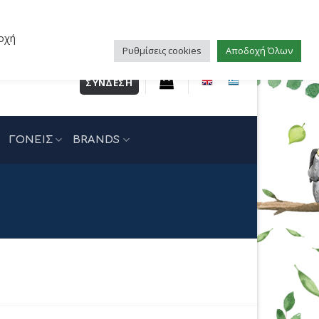
οχή
Ρυθμίσεις cookies
Αποδοχή Όλων
ΣΎΝΔΕΣΗ
ΓΟΝΕΙΣ
BRANDS