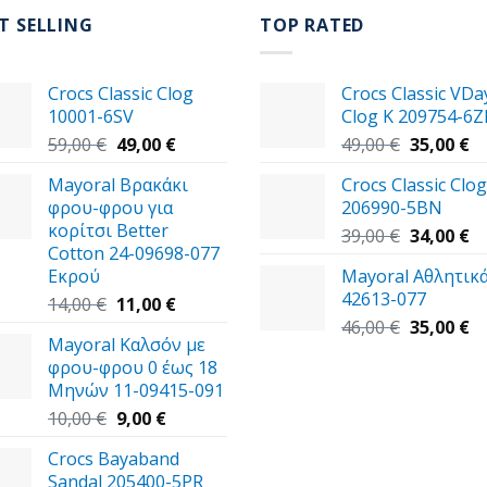
T SELLING
TOP RATED
Crocs Classic Clog
Crocs Classic VDa
10001-6SV
Clog K 209754-6Z
Original
Η
Original
Η
59,00
€
49,00
€
49,00
€
35,00
€
price
τρέχουσα
price
τ
Mayoral Βρακάκι
Crocs Classic Clo
was:
τιμή
was:
τι
φρου-φρου για
206990-5BN
59,00 €.
είναι:
49,00 €.
εί
κορίτσι Better
49,00 €.
Original
35
Η
39,00
€
34,00
€
Cotton 24-09698-077
price
τ
Εκρού
Mayoral Αθλητικά
was:
τι
42613-077
Original
Η
39,00 €.
εί
14,00
€
11,00
€
price
τρέχουσα
Original
34
Η
46,00
€
35,00
€
Mayoral Καλσόν με
was:
τιμή
price
τ
φρου-φρου 0 έως 18
14,00 €.
είναι:
was:
τι
Μηνών 11-09415-091
11,00 €.
46,00 €.
εί
Original
Η
35
10,00
€
9,00
€
price
τρέχουσα
Crocs Bayaband
was:
τιμή
Sandal 205400-5PR
10,00 €.
είναι: