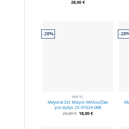
28,00
€
-28%
-28
ΜΑΓΙΟ
Mayoral Σετ Μαγιό-Μπλουζάκι
Ma
για αγόρι 23-01624-068
Original
Η
25,00
€
18,00
€
price
τρέχουσα
was:
τιμή
25,00 €.
είναι:
18,00 €.