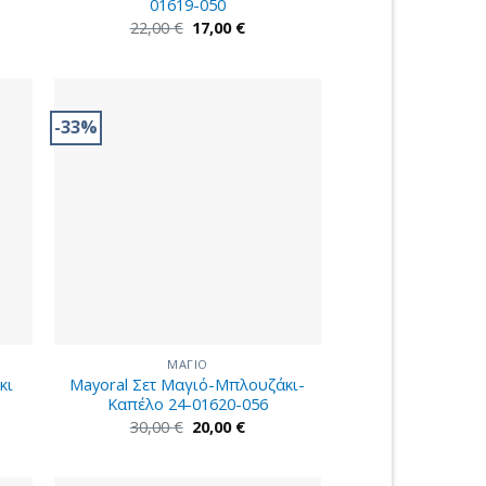
01619-050
Original
Η
22,00
€
17,00
€
ουσα
price
τρέχουσα
was:
τιμή
22,00 €.
είναι:
€.
17,00 €.
-33%
ΜΑΓΙΟ
κι
Mayoral Σετ Μαγιό-Μπλουζάκι-
Καπέλο 24-01620-056
Original
Η
30,00
€
20,00
€
ουσα
price
τρέχουσα
was:
τιμή
30,00 €.
είναι:
€.
20,00 €.