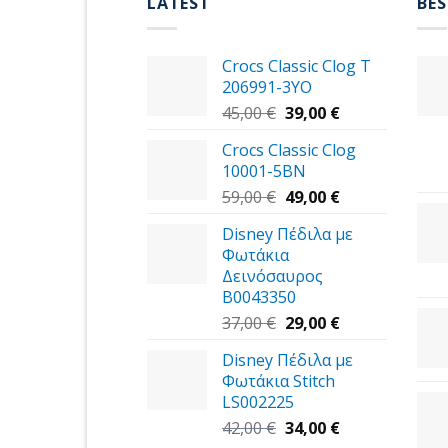
LATEST
BES
Crocs Classic Clog T
206991-3YΟ
Original
Η
45,00
€
39,00
€
price
τρέχουσα
Crocs Classic Clog
was:
τιμή
10001-5BN
45,00 €.
είναι:
Original
39,00 €.
Η
59,00
€
49,00
€
price
τρέχουσα
Disney Πέδιλα με
was:
τιμή
Φωτάκια
59,00 €.
είναι:
Δεινόσαυρος
49,00 €.
B0043350
Original
Η
37,00
€
29,00
€
price
τρέχουσα
Disney Πέδιλα με
was:
τιμή
Φωτάκια Stitch
37,00 €.
είναι:
LS002225
29,00 €.
Original
Η
42,00
€
34,00
€
price
τρέχουσα