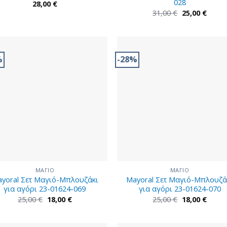
028
28,00
€
Original
Η
31,00
€
25,00
€
price
τρέχ
was:
τιμή
31,00 €.
είναι:
25,00 
%
-28%
ΜΑΓΙΟ
ΜΑΓΙΟ
yoral Σετ Μαγιό-Μπλουζάκι
Mayoral Σετ Μαγιό-Μπλουζά
για αγόρι 23-01624-069
για αγόρι 23-01624-070
Original
Η
Original
Η
25,00
€
18,00
€
25,00
€
18,00
€
price
τρέχουσα
price
τρέχ
was:
τιμή
was:
τιμή
25,00 €.
είναι:
25,00 €.
είναι:
18,00 €.
18,00 