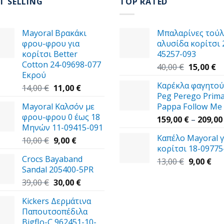
T SELLING
TOP RATED
Mayoral Βρακάκι
Μπαλαρίνες τούλ
φρου-φρου για
αλυσίδα κορίτσι 
κορίτσι Better
45257-093
Cotton 24-09698-077
Original
Η
40,00
€
15,00
€
Εκρού
price
τ
Καρέκλα φαγητού
Original
Η
was:
τι
14,00
€
11,00
€
Peg Perego Prim
price
τρέχουσα
40,00 €.
εί
Mayoral Καλσόν με
Pappa Follow Me
was:
τιμή
15
φρου-φρου 0 έως 18
14,00 €.
είναι:
159,00
€
–
209,0
Μηνών 11-09415-091
11,00 €.
Καπέλο Mayoral γ
Original
Η
10,00
€
9,00
€
κορίτσι 18-09775
price
τρέχουσα
Crocs Bayaband
was:
τιμή
Original
Η
13,00
€
9,00
€
Sandal 205400-5PR
10,00 €.
είναι:
price
τρ
Original
9,00 €.
Η
was:
τιμ
39,00
€
30,00
€
price
τρέχουσα
13,00 €.
είν
Kickers Δερμάτινα
was:
τιμή
9,0
Παπουτσοπέδιλα
39,00 €.
είναι:
Bigflo-C 962451-10-
30,00 €.