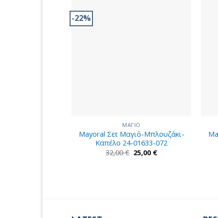
-22%
ΜΑΓΙΟ
Mayoral Σετ Μαγιό-Μπλουζάκι-
Ma
Καπέλο 24-01633-072
Original
Η
32,00
€
25,00
€
price
τρέχουσα
was:
τιμή
32,00 €.
είναι:
25,00 €.