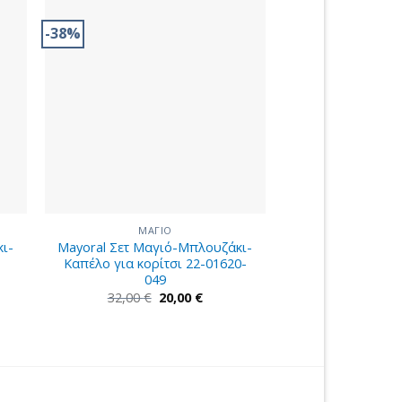
-38%
ΜΑΓΙΟ
ι-
Mayoral Σετ Μαγιό-Μπλουζάκι-
Καπέλο για κορίτσι 22-01620-
049
Original
Η
32,00
€
20,00
€
price
τρέχουσα
was:
τιμή
32,00 €.
είναι:
20,00 €.