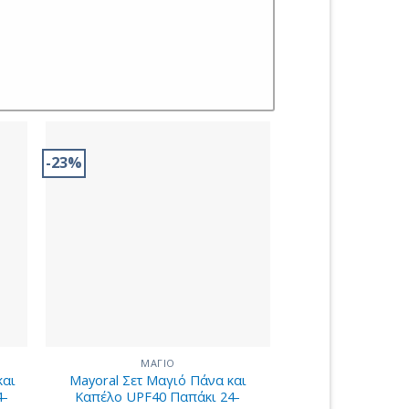
-23%
ΜΑΓΙΟ
και
Mayoral Σετ Μαγιό Πάνα και
4-
Καπέλο UPF40 Παπάκι 24-