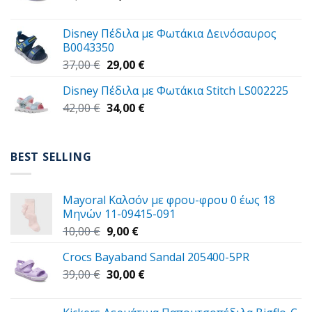
price
τρέχουσα
was:
τιμή
Disney Πέδιλα με Φωτάκια Δεινόσαυρος
59,00 €.
είναι:
B0043350
49,00 €.
Original
Η
37,00
€
29,00
€
price
τρέχουσα
Disney Πέδιλα με Φωτάκια Stitch LS002225
was:
τιμή
Original
Η
42,00
€
37,00 €.
34,00
€
είναι:
price
τρέχουσα
29,00 €.
was:
τιμή
42,00 €.
είναι:
BEST SELLING
34,00 €.
Mayoral Καλσόν με φρου-φρου 0 έως 18
Μηνών 11-09415-091
Original
Η
10,00
€
9,00
€
price
τρέχουσα
Crocs Bayaband Sandal 205400-5PR
was:
τιμή
Original
Η
39,00
€
10,00 €.
30,00
είναι:
€
price
τρέχουσα
9,00 €.
was:
τιμή