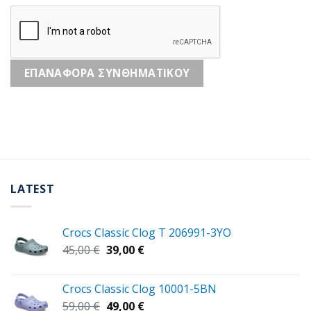
ΕΠΑΝΑΦΟΡΆ ΣΥΝΘΗΜΑΤΙΚΟΎ
LATEST
Crocs Classic Clog T 206991-3YΟ
Original
Η
45,00
€
39,00
€
price
τρέχουσα
was:
τιμή
Crocs Classic Clog 10001-5BN
45,00 €.
είναι:
Original
Η
59,00
€
49,00
€
39,00 €.