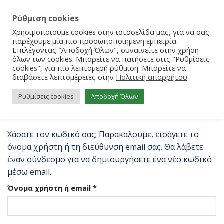
Ρύθμιση cookies
Χρησιμοποιούμε cookies στην ιστοσελίδα μας, για να σας
παρέχουμε μία πιο προσωποποιημένη εμπειρία.
Επιλέγοντας "Αποδοχή Όλων", συναινείτε στην χρήση
όλων των cookies. Μπορείτε να πατήσετε στις "Ρυθμίσεις
cookies", για πιο λεπτομερή ρύθμιση. Μπορείτε να
διαβάσετε λεπτομέρειες στην
Πολιτική απορρήτου
.
Ο ΛΟΓΑΡΙΑΣΜΌΣ ΜΟΥ
Ρυθμίσεις cookies
Αποδοχή Όλων
Χάσατε τον κωδικό σας; Παρακαλούμε, εισάγετε το
όνομα χρήστη ή τη διεύθυνση email σας. Θα λάβετε
έναν σύνδεσμο για να δημιουργήσετε ένα νέο κωδικό
μέσω email.
Απαιτείται
Όνομα χρήστη ή email
*