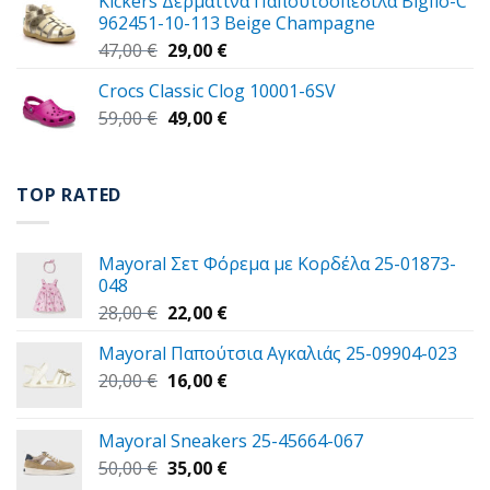
Kickers Δερμάτινα Παπουτσοπέδιλα Bigflo-C
39,00 €.
είναι:
962451-10-113 Beige Champagne
30,00 €.
Original
Η
47,00
€
29,00
€
price
τρέχουσα
Crocs Classic Clog 10001-6SV
was:
τιμή
Original
Η
59,00
€
47,00 €.
49,00
€
είναι:
price
τρέχουσα
29,00 €.
was:
τιμή
59,00 €.
είναι:
TOP RATED
49,00 €.
Mayoral Σετ Φόρεμα με Κορδέλα 25-01873-
048
Original
Η
28,00
€
22,00
€
price
τρέχουσα
Mayoral Παπούτσια Aγκαλιάς 25-09904-023
was:
τιμή
Original
Η
20,00
€
28,00 €.
16,00
€
είναι:
price
τρέχουσα
22,00 €.
was:
τιμή
Mayoral Sneakers 25-45664-067
20,00 €.
είναι:
Original
Η
50,00
€
35,00
€
16,00 €.
price
τρέχουσα