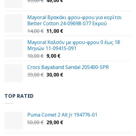
59,00
€
49,00
€
price
τρέχουσα
was:
τιμή
Mayoral Βρακάκι φρου-φρου για κορίτσι
59,00 €.
είναι:
Better Cotton 24-09698-077 Εκρού
49,00 €.
Original
Η
14,00
€
11,00
€
price
τρέχουσα
Mayoral Καλσόν με φρου-φρου 0 έως 18
was:
τιμή
Μηνών 11-09415-091
14,00 €.
είναι:
Original
Η
10,00
€
9,00
€
11,00 €.
price
τρέχουσα
Crocs Bayaband Sandal 205400-5PR
was:
τιμή
Original
Η
39,00
€
10,00 €.
30,00
είναι:
€
price
τρέχουσα
9,00 €.
was:
τιμή
39,00 €.
είναι:
TOP RATED
30,00 €.
Puma Comet 2 Alt Jr 194776-01
Original
Η
50,00
€
29,00
€
price
τρέχουσα
was:
τιμή