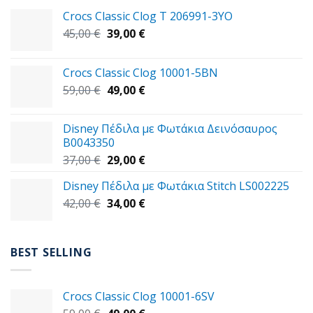
Crocs Classic Clog T 206991-3YΟ
Original
Η
45,00
€
39,00
€
price
τρέχουσα
was:
τιμή
Crocs Classic Clog 10001-5BN
45,00 €.
είναι:
Original
Η
59,00
€
49,00
€
39,00 €.
price
τρέχουσα
was:
τιμή
Disney Πέδιλα με Φωτάκια Δεινόσαυρος
59,00 €.
είναι:
B0043350
49,00 €.
Original
Η
37,00
€
29,00
€
price
τρέχουσα
Disney Πέδιλα με Φωτάκια Stitch LS002225
was:
τιμή
Original
Η
42,00
€
37,00 €.
34,00
€
είναι:
price
τρέχουσα
29,00 €.
was:
τιμή
42,00 €.
είναι:
BEST SELLING
34,00 €.
Crocs Classic Clog 10001-6SV
Original
Η