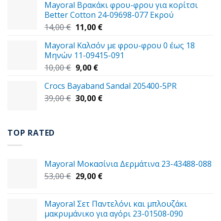
Mayoral Βρακάκι φρου-φρου για κορίτσι
59,00 €.
είναι:
Better Cotton 24-09698-077 Εκρού
49,00 €.
Original
Η
14,00
€
11,00
€
price
τρέχουσα
Mayoral Καλσόν με φρου-φρου 0 έως 18
was:
τιμή
Μηνών 11-09415-091
14,00 €.
είναι:
Original
Η
10,00
€
9,00
€
11,00 €.
price
τρέχουσα
Crocs Bayaband Sandal 205400-5PR
was:
τιμή
Original
Η
39,00
€
10,00 €.
30,00
είναι:
€
price
τρέχουσα
9,00 €.
was:
τιμή
39,00 €.
είναι:
TOP RATED
30,00 €.
Mayoral Μοκασίνια Δερμάτινα 23-43488-088
Original
Η
53,00
€
29,00
€
price
τρέχουσα
was:
τιμή
Mayoral Σετ Παντελόνι και μπλουζάκι
53,00 €.
είναι:
μακρυμάνικο για αγόρι 23-01508-090
29,00 €.