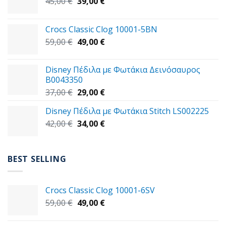
Original
Η
45,00
€
39,00
€
price
τρέχουσα
was:
τιμή
Crocs Classic Clog 10001-5BN
45,00 €.
είναι:
Original
Η
59,00
€
49,00
€
39,00 €.
price
τρέχουσα
was:
τιμή
Disney Πέδιλα με Φωτάκια Δεινόσαυρος
59,00 €.
είναι:
B0043350
49,00 €.
Original
Η
37,00
€
29,00
€
price
τρέχουσα
Disney Πέδιλα με Φωτάκια Stitch LS002225
was:
τιμή
Original
Η
42,00
€
37,00 €.
34,00
€
είναι:
price
τρέχουσα
29,00 €.
was:
τιμή
42,00 €.
είναι:
BEST SELLING
34,00 €.
Crocs Classic Clog 10001-6SV
Original
Η
59,00
€
49,00
€
price
τρέχουσα
was:
τιμή