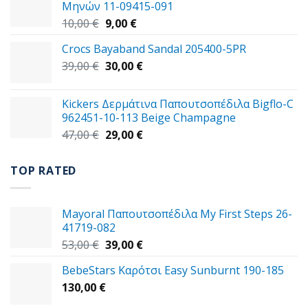
Μηνών 11-09415-091
14,00 €.
είναι:
Original
Η
10,00
€
9,00
€
11,00 €.
price
τρέχουσα
Crocs Bayaband Sandal 205400-5PR
was:
τιμή
Original
Η
39,00
€
10,00 €.
30,00
είναι:
€
price
τρέχουσα
9,00 €.
was:
τιμή
Kickers Δερμάτινα Παπουτσοπέδιλα Bigflo-C
39,00 €.
είναι:
962451-10-113 Beige Champagne
30,00 €.
Original
Η
47,00
€
29,00
€
price
τρέχουσα
was:
τιμή
TOP RATED
47,00 €.
είναι:
29,00 €.
Mayoral Παπουτσοπέδιλα My First Steps 26-
41719-082
Original
Η
53,00
€
39,00
€
price
τρέχουσα
BebeStars Καρότσι Easy Sunburnt 190-185
was:
τιμή
130,00
€
53,00 €.
είναι:
39,00 €.