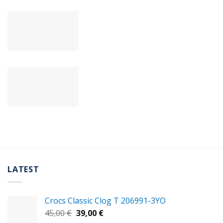
LATEST
Crocs Classic Clog T 206991-3YΟ
Original
Η
45,00
€
39,00
€
price
τρέχουσα