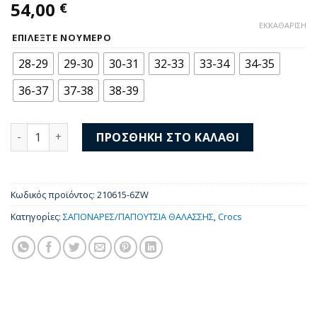
54,00
€
ΕΚΚΑΘΆΡΙΣΗ
ΕΠΙΛΈΞΤΕ ΝΟΎΜΕΡΟ
28-29
29-30
30-31
32-33
33-34
34-35
36-37
37-38
38-39
Crocs Classic Mary Jane Clog K 210615-6ZW ποσότητα
ΠΡΟΣΘΉΚΗ ΣΤΟ ΚΑΛΆΘΙ
Κωδικός προϊόντος:
210615-6ZW
Κατηγορίες:
ΣΑΓΙΟΝΑΡΕΣ/ΠΑΠΟΥΤΣΙΑ ΘΑΛΑΣΣΗΣ
,
Crocs