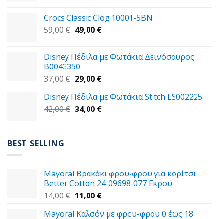
was:
τιμή
Crocs Classic Clog 10001-5BN
45,00 €.
είναι:
Original
Η
59,00
€
49,00
€
39,00 €.
price
τρέχουσα
was:
τιμή
Disney Πέδιλα με Φωτάκια Δεινόσαυρος
59,00 €.
είναι:
B0043350
49,00 €.
Original
Η
37,00
€
29,00
€
price
τρέχουσα
Disney Πέδιλα με Φωτάκια Stitch LS002225
was:
τιμή
Original
Η
42,00
€
37,00 €.
34,00
€
είναι:
price
τρέχουσα
29,00 €.
was:
τιμή
42,00 €.
είναι:
BEST SELLING
34,00 €.
Mayoral Βρακάκι φρου-φρου για κορίτσι
Better Cotton 24-09698-077 Εκρού
Original
Η
14,00
€
11,00
€
price
τρέχουσα
Mayoral Καλσόν με φρου-φρου 0 έως 18
was:
τιμή