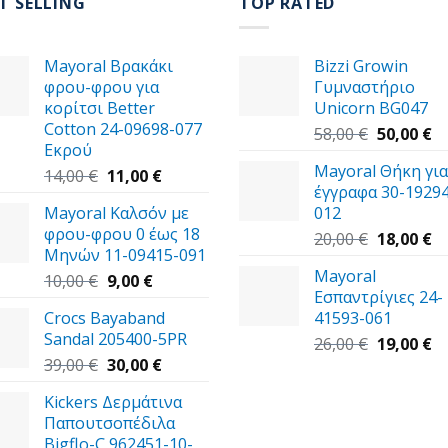
T SELLING
TOP RATED
Mayoral Βρακάκι
Bizzi Growin
φρου-φρου για
Γυμναστήριο
κορίτσι Better
Unicorn BG047
Cotton 24-09698-077
Original
Η
58,00
€
50,00
€
Εκρού
price
τ
Mayoral Θήκη για
Original
Η
was:
τι
14,00
€
11,00
€
έγγραφα 30-19294
price
τρέχουσα
58,00 €.
εί
Mayoral Καλσόν με
012
was:
τιμή
50
φρου-φρου 0 έως 18
14,00 €.
είναι:
Original
Η
20,00
€
18,00
€
Μηνών 11-09415-091
11,00 €.
price
τ
Mayoral
Original
Η
was:
τι
10,00
€
9,00
€
Εσπαντρίγιες 24-
price
τρέχουσα
20,00 €.
εί
Crocs Bayaband
41593-061
was:
τιμή
18
Sandal 205400-5PR
10,00 €.
είναι:
Original
Η
26,00
€
19,00
€
Original
9,00 €.
Η
price
τ
39,00
€
30,00
€
price
τρέχουσα
was:
τι
Kickers Δερμάτινα
was:
τιμή
26,00 €.
εί
Παπουτσοπέδιλα
39,00 €.
είναι:
19
Bigflo-C 962451-10-
30,00 €.