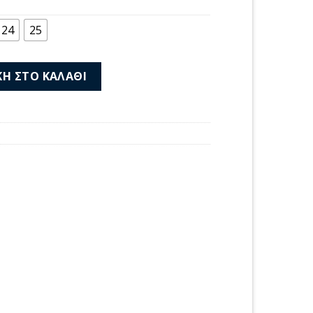
μή
αι:
24
25
00 €.
-055 ποσότητα
Η ΣΤΟ ΚΑΛΆΘΙ