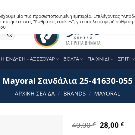
αρέχουμε μία πιο προσωποποιημένη εμπειρία. Επιλέγοντας "Αποδ
 πατήσετε στις "Ρυθμίσεις cookies", για πιο λεπτομερή ρύθμιση.
του
.
Η ΕΝΔΥΣΗ – ΑΞΕΣΟΥΑΡ
ΒΟΛΤΑ
ΠΑΙΧΝΙΔΙ
ΣΠΙΤΙ
Mayoral Σανδάλια 25-41630-055
ΑΡΧΙΚΉ ΣΕΛΊΔΑ
/
BRANDS
/
MAYORAL
Original
Η
40,00
28,00
€
€
price
τρ