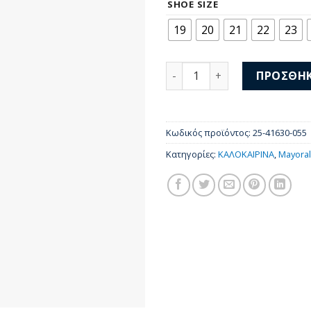
was:
τι
SHOE SIZE
40,00 €.
είν
19
20
21
22
23
28,
Mayoral Σανδάλια 25-41630
ΠΡΟΣΘΉΚ
Κωδικός προϊόντος:
25-41630-055
Κατηγορίες:
ΚΑΛΟΚΑΙΡΙΝΑ
,
Mayoral