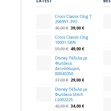
LATEST
BES
Crocs Classic Clog T
206991-3YΟ
Original
Η
45,00
€
39,00
€
price
τρέχουσα
Crocs Classic Clog
was:
τιμή
10001-5BN
45,00 €.
είναι:
Original
39,00 €.
Η
59,00
€
49,00
€
price
τρέχουσα
Disney Πέδιλα με
was:
τιμή
Φωτάκια
59,00 €.
είναι:
Δεινόσαυρος
49,00 €.
B0043350
Original
Η
37,00
€
29,00
€
price
τρέχουσα
Disney Πέδιλα με
was:
τιμή
Φωτάκια Stitch
37,00 €.
είναι:
LS002225
29,00 €.
Original
Η
42,00
€
34,00
€
price
τρέχουσα