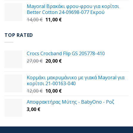
was:
τιμή
Mayoral Βρακάκι φρου-φρου για κορίτσι
59,00 €.
είναι:
Better Cotton 24-09698-077 Εκρού
49,00 €.
Original
Η
14,00
€
11,00
€
price
τρέχουσα
was:
τιμή
TOP RATED
14,00 €.
είναι:
11,00 €.
Crocs Crocband Flip GS 205778-410
Original
Η
27,00
€
20,00
€
price
τρέχουσα
was:
τιμή
Κορμάκι μακρυμάνικο με γιακά Mayoral για
27,00 €.
είναι:
κορίτσι 21-00163-040
20,00 €.
Original
Η
12,00
€
10,00
€
price
τρέχουσα
Αποφρακτήρας Μύτης - BabyOno - Ροζ
was:
τιμή
3,00
€
12,00 €.
είναι:
10,00 €.