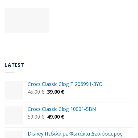
LATEST
Crocs Classic Clog T 206991-3YΟ
Original
Η
45,00
€
39,00
€
price
τρέχουσα
was:
τιμή
Crocs Classic Clog 10001-5BN
45,00 €.
είναι:
Original
Η
59,00
€
49,00
€
39,00 €.
price
τρέχουσα
was:
τιμή
Disney Πέδιλα με Φωτάκια Δεινόσαυρος
59,00 €.
είναι: