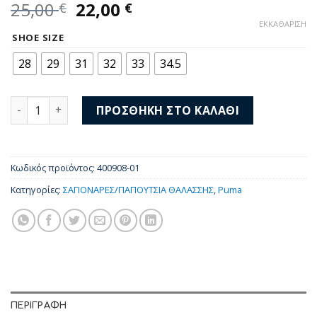
Original
Η
25,00
22,00
€
€
price
τρέχουσα
ΕΚΚΑΘΆΡΙΣΗ
was:
τιμή
SHOE SIZE
25,00 €.
είναι:
28
29
31
32
33
34.5
22,00 €.
Puma Cool Cat 2.0 Daisies PS BX 400908-01 ποσότητα
ΠΡΟΣΘΉΚΗ ΣΤΟ ΚΑΛΆΘΙ
Κωδικός προϊόντος:
400908-01
Κατηγορίες:
ΣΑΓΙΟΝΑΡΕΣ/ΠΑΠΟΥΤΣΙΑ ΘΑΛΑΣΣΗΣ
,
Puma
ΠΕΡΙΓΡΑΦΉ