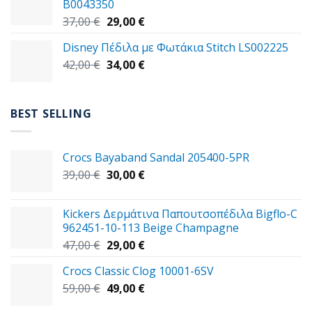
B0043350
49,00 €.
Original
Η
37,00
€
29,00
€
price
τρέχουσα
Disney Πέδιλα με Φωτάκια Stitch LS002225
was:
τιμή
Original
Η
42,00
€
37,00 €.
34,00
€
είναι:
price
τρέχουσα
29,00 €.
was:
τιμή
42,00 €.
είναι:
BEST SELLING
34,00 €.
Crocs Bayaband Sandal 205400-5PR
Original
Η
39,00
€
30,00
€
price
τρέχουσα
was:
τιμή
Kickers Δερμάτινα Παπουτσοπέδιλα Bigflo-C
39,00 €.
είναι:
962451-10-113 Beige Champagne
30,00 €.
Original
Η
47,00
€
29,00
€
price
τρέχουσα
Crocs Classic Clog 10001-6SV
was:
τιμή
Original
Η
59,00
€
47,00 €.
49,00
€
είναι:
price
τρέχουσα
29,00 €.