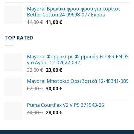
was:
τιμή
Mayoral Βρακάκι φρου-φρου για κορίτσι
59,00 €.
είναι:
Better Cotton 24-09698-077 Εκρού
49,00 €.
Original
Η
14,00
€
11,00
€
price
τρέχουσα
was:
τιμή
TOP RATED
14,00 €.
είναι:
11,00 €.
Mayoral Φορμάκι με Φερμουάρ ECOFRIENDS
για Αγόρι 12-02622-092
Original
Η
32,00
€
23,00
€
price
τρέχουσα
Mayoral Μποτάκια Ορειβατικά 12-48341-089
was:
τιμή
Original
Η
62,00
€
32,00 €.
30,00
€
είναι:
price
τρέχουσα
23,00 €.
was:
τιμή
Puma Courtflex V2 V PS 371543-25
62,00 €.
είναι:
Original
Η
40,00
€
28,00
€
30,00 €.
price
τρέχουσα
was:
τιμή
40,00 €.
είναι: