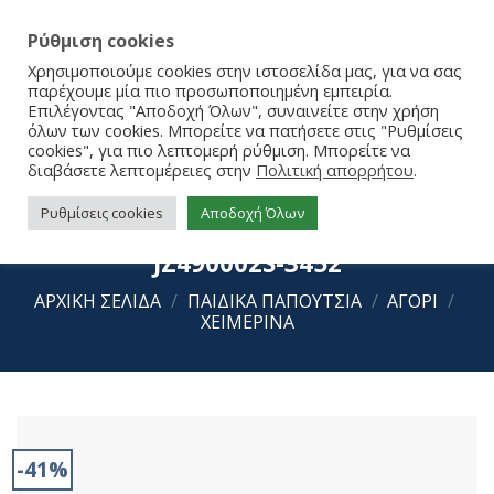
Ρύθμιση cookies
Χρησιμοποιούμε cookies στην ιστοσελίδα μας, για να σας
παρέχουμε μία πιο προσωποποιημένη εμπειρία.
Επιλέγοντας "Αποδοχή Όλων", συναινείτε στην χρήση
όλων των cookies. Μπορείτε να πατήσετε στις "Ρυθμίσεις
cookies", για πιο λεπτομερή ρύθμιση. Μπορείτε να
διαβάσετε λεπτομέρειες στην
Πολιτική απορρήτου
.
Ρυθμίσεις cookies
Αποδοχή Όλων
Replay Sneakers Pyper JR 3
JZ490002S-3452
ΑΡΧΙΚΉ ΣΕΛΊΔΑ
/
ΠΑΙΔΙΚΑ ΠΑΠΟΥΤΣΙΑ
/
ΑΓΟΡΙ
/
ΧΕΙΜΕΡΙΝΑ
-41%