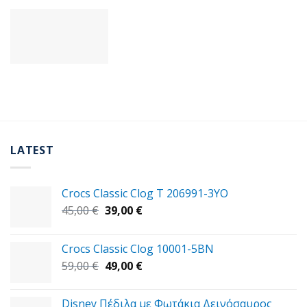
LATEST
Crocs Classic Clog T 206991-3YΟ
Original
Η
45,00
€
39,00
€
price
τρέχουσα
was:
τιμή
Crocs Classic Clog 10001-5BN
45,00 €.
είναι:
Original
Η
59,00
€
49,00
€
39,00 €.
price
τρέχουσα
was:
τιμή
Disney Πέδιλα με Φωτάκια Δεινόσαυρος