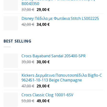
59,00 €.
είναι:
B0043350
49,00 €.
Original
Η
37,00
€
29,00
€
price
τρέχουσα
Disney Πέδιλα με Φωτάκια Stitch LS002225
was:
τιμή
Original
Η
42,00
€
37,00 €.
34,00
€
είναι:
price
τρέχουσα
29,00 €.
was:
τιμή
42,00 €.
είναι:
BEST SELLING
34,00 €.
Crocs Bayaband Sandal 205400-5PR
Original
Η
39,00
€
30,00
€
price
τρέχουσα
was:
τιμή
Kickers Δερμάτινα Παπουτσοπέδιλα Bigflo-C
39,00 €.
είναι:
962451-10-113 Beige Champagne
30,00 €.
Original
Η
47,00
€
29,00
€
price
τρέχουσα
Crocs Classic Clog 10001-6SV
was:
τιμή
Original
Η
59,00
€
47,00 €.
49,00
€
είναι:
price
τρέχουσα
29,00 €.