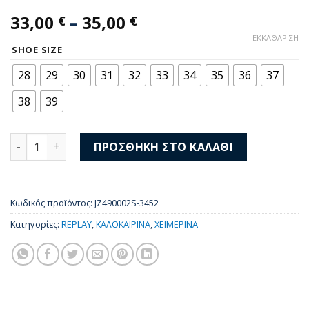
Price
33,00
–
35,00
€
€
range:
ΕΚΚΑΘΆΡΙΣΗ
33,00 €
SHOE SIZE
through
28
29
30
31
32
33
34
35
36
37
35,00 €
38
39
Replay Sneakers Pyper JR 3 JZ490002S-3452 ποσότητα
ΠΡΟΣΘΉΚΗ ΣΤΟ ΚΑΛΆΘΙ
Κωδικός προϊόντος:
JZ490002S-3452
Κατηγορίες:
REPLAY
,
ΚΑΛΟΚΑΙΡΙΝΑ
,
ΧΕΙΜΕΡΙΝΑ