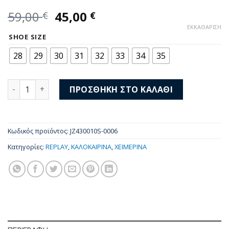
Original
Η
59,00
45,00
€
€
price
τρέχουσα
ΕΚΚΑΘΆΡΙΣΗ
was:
τιμή
SHOE SIZE
59,00 €.
είναι:
28
29
30
31
32
33
34
35
45,00 €.
Replay Sneakers Epic JR Low Girl-1 JZ430010S-0006 ποσότη
ΠΡΟΣΘΉΚΗ ΣΤΟ ΚΑΛΆΘΙ
Κωδικός προϊόντος:
JZ430010S-0006
Κατηγορίες:
REPLAY
,
ΚΑΛΟΚΑΙΡΙΝΑ
,
ΧΕΙΜΕΡΙΝΑ