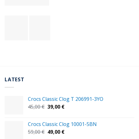
LATEST
Crocs Classic Clog T 206991-3YΟ
Original
Η
45,00
€
39,00
€
price
τρέχουσα
was:
τιμή
Crocs Classic Clog 10001-5BN
45,00 €.
είναι:
Original
Η
59,00
€
49,00
€
39,00 €.
price
τρέχουσα