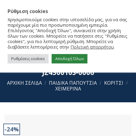
Ρύθμιση cookies
Χρησιμοποιούμε cookies στην ιστοσελίδα μας, για να σας
παρέχουμε μία πιο προσωποποιημένη εμπειρία.
Επιλέγοντας "Αποδοχή Όλων", συναινείτε στην χρήση
όλων των cookies. Μπορείτε να πατήσετε στις "Ρυθμίσεις
cookies", για πιο λεπτομερή ρύθμιση. Μπορείτε να
διαβάσετε λεπτομέρειες στην
Πολιτική απορρήτου
.
Ρυθμίσεις cookies
Αποδοχή Όλων
Replay Sneakers Epic JR Low Girl-1
JZ430010S-0006
ΑΡΧΙΚΉ ΣΕΛΊΔΑ
/
ΠΑΙΔΙΚΑ ΠΑΠΟΥΤΣΙΑ
/
ΚΟΡΙΤΣΙ
/
ΧΕΙΜΕΡΙΝΑ
-24%