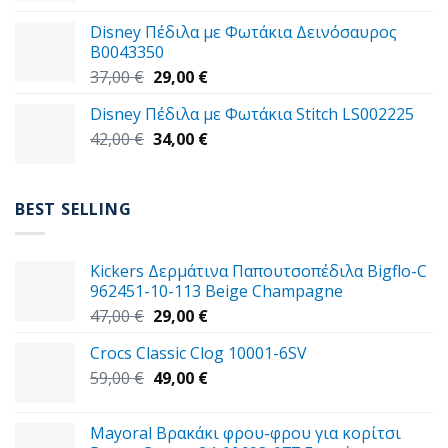
was:
τιμή
Disney Πέδιλα με Φωτάκια Δεινόσαυρος
59,00 €.
είναι:
B0043350
49,00 €.
Original
Η
37,00
€
29,00
€
price
τρέχουσα
Disney Πέδιλα με Φωτάκια Stitch LS002225
was:
τιμή
Original
Η
42,00
€
37,00 €.
34,00
€
είναι:
price
τρέχουσα
29,00 €.
was:
τιμή
42,00 €.
είναι:
BEST SELLING
34,00 €.
Kickers Δερμάτινα Παπουτσοπέδιλα Bigflo-C
962451-10-113 Beige Champagne
Original
Η
47,00
€
29,00
€
price
τρέχουσα
Crocs Classic Clog 10001-6SV
was:
τιμή
Original
Η
59,00
€
47,00 €.
49,00
€
είναι:
price
τρέχουσα
29,00 €.
was:
τιμή
Mayoral Βρακάκι φρου-φρου για κορίτσι
59,00 €.
είναι: