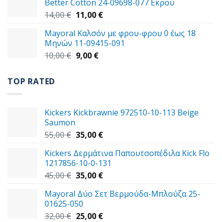
Better Cotton 24-09698-077 Εκρού
49,00 €.
Original
Η
14,00
€
11,00
€
price
τρέχουσα
Mayoral Καλσόν με φρου-φρου 0 έως 18
was:
τιμή
Μηνών 11-09415-091
14,00 €.
είναι:
Original
Η
10,00
€
9,00
€
11,00 €.
price
τρέχουσα
was:
τιμή
TOP RATED
10,00 €.
είναι:
9,00 €.
Kickers Kickbrawnie 972510-10-113 Beige
Saumon
Original
Η
55,00
€
35,00
€
price
τρέχουσα
Kickers Δερμάτινα Παπουτσοπέδιλα Kick Flo
was:
τιμή
1217856-10-0-131
55,00 €.
είναι:
Original
Η
45,00
€
35,00
€
35,00 €.
price
τρέχουσα
Mayoral Δύο Σετ Βερμούδα-Μπλούζα 25-
was:
τιμή
01625-050
45,00 €.
είναι:
Original
Η
32,00
€
25,00
€
35,00 €.