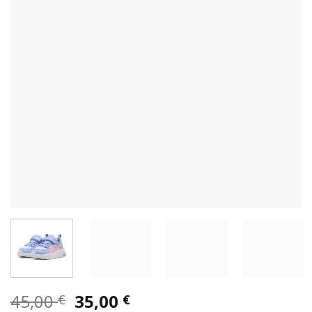
Original
Η
45,00
35,00
€
€