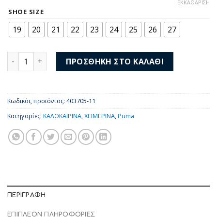
price
τρέχουσα
ΕΚΚΑΘΆΡΙΣΗ
was:
τιμή
SHOE SIZE
45,00 €.
είναι:
19
20
21
22
23
24
25
26
27
35,00 €.
Puma Trinity 2 LT AC+ Inf 403705-11 ποσότητα
ΠΡΟΣΘΉΚΗ ΣΤΟ ΚΑΛΆΘΙ
Κωδικός προϊόντος:
403705-11
Κατηγορίες:
ΚΑΛΟΚΑΙΡΙΝΑ
,
ΧΕΙΜΕΡΙΝΑ
,
Puma
ΠΕΡΙΓΡΑΦΉ
ΕΠΙΠΛΈΟΝ ΠΛΗΡΟΦΟΡΊΕΣ