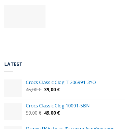
LATEST
Crocs Classic Clog T 206991-3YΟ
Original
Η
45,00
€
39,00
€
price
τρέχουσα
was:
τιμή
Crocs Classic Clog 10001-5BN
45,00 €.
είναι:
Original
Η
59,00
€
49,00
€
39,00 €.
price
τρέχουσα
was:
τιμή
Disney Πέδιλα με Φωτάκια Δεινόσαυρος