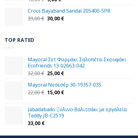
price
τρέχουσα
Crocs Bayaband Sandal 205400-5PR
was:
τιμή
Original
Η
39,00
€
10,00 €.
30,00
είναι:
€
price
τρέχουσα
9,00 €.
was:
τιμή
39,00 €.
είναι:
TOP RATED
30,00 €.
Mayoral Σετ Φορμάκι Σαλοπέτα-Σκουφάκι
Ecofriends 13-02663-042
Original
Η
32,00
€
25,00
€
price
τρέχουσα
Mayoral Νεσεσέρ 30-19357-035
was:
τιμή
Original
Η
22,00
€
32,00 €.
15,00
€
είναι:
price
τρέχουσα
25,00 €.
was:
τιμή
Jabadabado Ξύλινο Βαλιτσάκι με εργαλεία
22,00 €.
είναι:
Teddy JB-C2519
15,00 €.
33,00
€