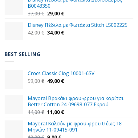
59,00 €.
είναι:
B0043350
49,00 €.
Original
Η
37,00
€
29,00
€
price
τρέχουσα
Disney Πέδιλα με Φωτάκια Stitch LS002225
was:
τιμή
Original
Η
42,00
€
37,00 €.
34,00
€
είναι:
price
τρέχουσα
29,00 €.
was:
τιμή
42,00 €.
είναι:
BEST SELLING
34,00 €.
Crocs Classic Clog 10001-6SV
Original
Η
59,00
€
49,00
€
price
τρέχουσα
was:
τιμή
Mayoral Βρακάκι φρου-φρου για κορίτσι
59,00 €.
είναι:
Better Cotton 24-09698-077 Εκρού
49,00 €.
Original
Η
14,00
€
11,00
€
price
τρέχουσα
Mayoral Καλσόν με φρου-φρου 0 έως 18
was:
τιμή
Μηνών 11-09415-091
14,00 €.
είναι:
Original
Η
10,00
€
9,00
€
11,00 €.