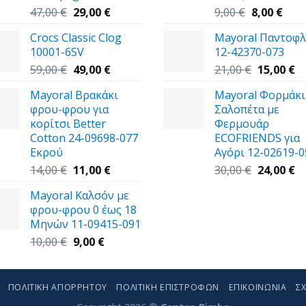
Original
Η
Original
Η
47,00
€
29,00
€
9,00
€
8,00
€
price
τρέχουσα
price
τρέ
Crocs Classic Clog
Mayoral Παντοφλ
was:
τιμή
was:
τιμή
10001-6SV
12-42370-073
47,00 €.
είναι:
9,00 €.
είναι
Original
29,00 €.
Η
Original
8,00 
Η
59,00
€
49,00
€
21,00
€
15,00
€
price
τρέχουσα
price
τ
Mayoral Βρακάκι
Mayoral Φορμάκι
was:
τιμή
was:
τι
φρου-φρου για
Σαλοπέτα με
59,00 €.
είναι:
21,00 €.
εί
κορίτσι Better
Φερμουάρ
49,00 €.
15
Cotton 24-09698-077
ECOFRIENDS για
Εκρού
Αγόρι 12-02619-0
Original
Η
Original
Η
14,00
€
11,00
€
30,00
€
24,00
€
price
τρέχουσα
price
τ
Mayoral Καλσόν με
was:
τιμή
was:
τι
φρου-φρου 0 έως 18
14,00 €.
είναι:
30,00 €.
εί
Μηνών 11-09415-091
11,00 €.
24
Original
Η
10,00
€
9,00
€
price
τρέχουσα
was:
τιμή
10,00 €.
είναι:
ΠΟΛΙΤΙΚΉ ΑΠΟΡΡΉΤΟΥ
ΠΟΛΙΤΙΚΉ ΕΠΙΣΤΡΟΦΏΝ
ΕΠΙΚΟΙΝΩΝΊΑ
ΣΧ
9,00 €.