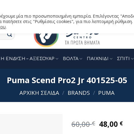
αρέχουμε μία πιο προσωποποιημένη εμπειρία. Επιλέγοντας "Αποδ
 πατήσετε στις "Ρυθμίσεις cookies", για πιο λεπτομερή ρύθμιση.
του
.
Η ΕΝΔΥΣΗ – ΑΞΕΣΟΥΑΡ
ΒΟΛΤΑ
ΠΑΙΧΝΙΔΙ
ΣΠΙΤΙ
Puma Scend Pro2 Jr 401525-05
ΑΡΧΙΚΉ ΣΕΛΊΔΑ
/
BRANDS
/
PUMA
Original
Η
60,00
48,00
€
€
price
τρ