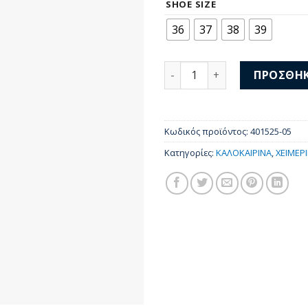
was:
τι
SHOE SIZE
60,00 €.
είν
36
37
38
39
48,
Puma Scend Pro2 Jr 401525
ΠΡΟΣΘΉΚ
Κωδικός προϊόντος:
401525-05
Κατηγορίες:
ΚΑΛΟΚΑΙΡΙΝΑ
,
ΧΕΙΜΕΡ