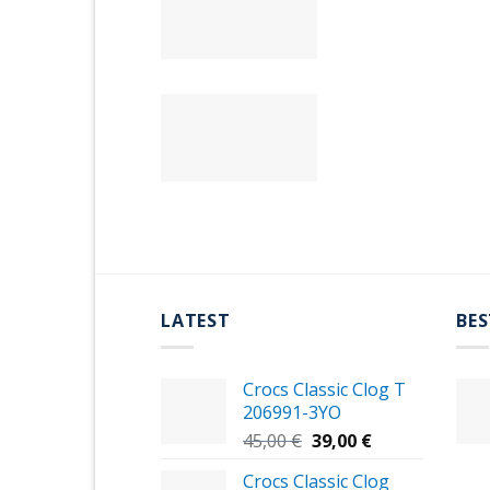
LATEST
BES
Crocs Classic Clog T
206991-3YΟ
Original
Η
45,00
€
39,00
€
price
τρέχουσα
Crocs Classic Clog
was:
τιμή