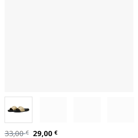
Original
Η
33,00
29,00
€
€