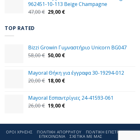
962451-10-113 Beige Champagne
30,00 €.
Original
Η
47,00
€
29,00
€
price
τρέχουσα
was:
τιμή
TOP RATED
47,00 €.
είναι:
29,00 €.
Bizzi Growin Γυμναστήριο Unicorn BG047
Original
Η
58,00
€
50,00
€
price
τρέχουσα
was:
τιμή
Mayoral Θήκη για έγγραφα 30-19294-012
58,00 €.
είναι:
Original
Η
20,00
€
18,00
€
50,00 €.
price
τρέχουσα
was:
τιμή
Mayoral Εσπαντρίγιες 24-41593-061
20,00 €.
είναι:
Original
Η
26,00
€
19,00
€
18,00 €.
price
τρέχουσα
was:
τιμή
26,00 €.
είναι:
19,00 €.
ΌΡΟΙ ΧΡΉΣΗΣ
ΠΟΛΙΤΙΚΉ ΑΠΟΡΡΉΤΟΥ
ΠΟΛΙΤΙΚΉ ΕΠΙΣΤΡΟΦΏΝ
ΕΠΙΚΟΙΝΩΝΊΑ
ΣΧΕΤΙΚΑ ΜΕ ΜΑΣ