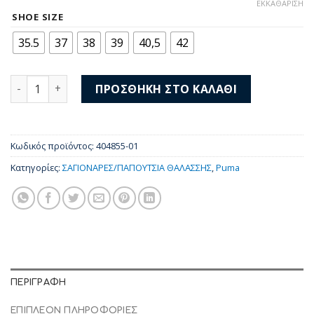
price
τρέχουσα
ΕΚΚΑΘΆΡΙΣΗ
was:
τιμή
SHOE SIZE
33,00 €.
είναι:
35.5
37
38
39
40,5
42
29,00 €.
Puma Popcat 20 Topcat 404855-01 ποσότητα
ΠΡΟΣΘΉΚΗ ΣΤΟ ΚΑΛΆΘΙ
Κωδικός προϊόντος:
404855-01
Κατηγορίες:
ΣΑΓΙΟΝΑΡΕΣ/ΠΑΠΟΥΤΣΙΑ ΘΑΛΑΣΣΗΣ
,
Puma
ΠΕΡΙΓΡΑΦΉ
ΕΠΙΠΛΈΟΝ ΠΛΗΡΟΦΟΡΊΕΣ