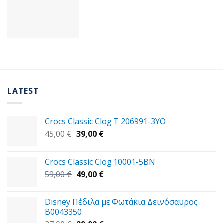
LATEST
Crocs Classic Clog T 206991-3YΟ
Original
Η
45,00
€
39,00
€
price
τρέχουσα
was:
τιμή
Crocs Classic Clog 10001-5BN
45,00 €.
είναι:
Original
Η
59,00
€
49,00
€
39,00 €.
price
τρέχουσα
was:
τιμή
Disney Πέδιλα με Φωτάκια Δεινόσαυρος
59,00 €.
είναι:
B0043350
49,00 €.