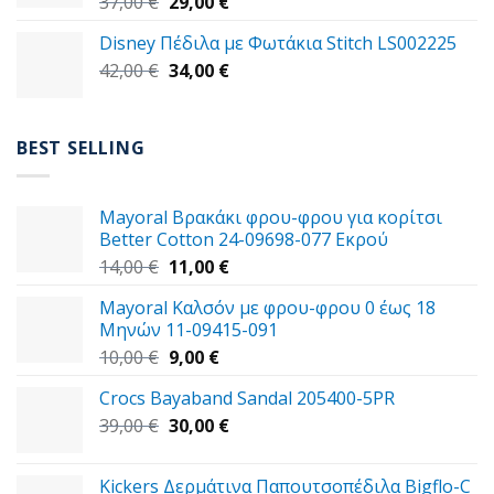
Original
Η
37,00
€
29,00
€
price
τρέχουσα
Disney Πέδιλα με Φωτάκια Stitch LS002225
was:
τιμή
Original
Η
42,00
€
37,00 €.
34,00
€
είναι:
price
τρέχουσα
29,00 €.
was:
τιμή
42,00 €.
είναι:
BEST SELLING
34,00 €.
Mayoral Βρακάκι φρου-φρου για κορίτσι
Better Cotton 24-09698-077 Εκρού
Original
Η
14,00
€
11,00
€
price
τρέχουσα
Mayoral Καλσόν με φρου-φρου 0 έως 18
was:
τιμή
Μηνών 11-09415-091
14,00 €.
είναι:
Original
Η
10,00
€
9,00
€
11,00 €.
price
τρέχουσα
Crocs Bayaband Sandal 205400-5PR
was:
τιμή
Original
Η
39,00
€
10,00 €.
30,00
είναι:
€
price
τρέχουσα
9,00 €.
was:
τιμή
Kickers Δερμάτινα Παπουτσοπέδιλα Bigflo-C
39,00 €.
είναι: