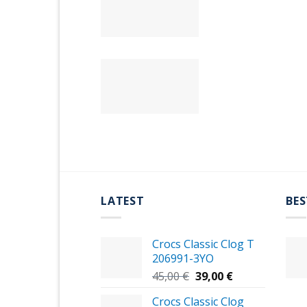
LATEST
BES
Crocs Classic Clog T
206991-3YΟ
Original
Η
45,00
€
39,00
€
price
τρέχουσα
Crocs Classic Clog
was:
τιμή