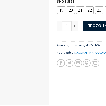
was:
τι
SHOE SIZE
33,00 €.
είν
19
20
21
22
23
28,
Puma Fun Racer 2 AC+Inf 40
ΠΡΟΣΘΉΚ
Κωδικός προϊόντος:
400581-02
Κατηγορίες:
ΚΑΛΟΚΑΙΡΙΝΑ
,
ΚΑΛΟΚΑ