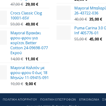
Original
Η
47,00
€
29,00
€
Mayoral Μπαλαρί
price
τρέχουσα
Crocs Classic Clog
26-43722-036
was:
τιμή
10001-6SV
47,00 €.
είναι:
Original
Η
40,00
€
35,00
€
Original
29,00 €.
Η
price
τ
59,00
€
49,00
€
Puma Carina 3.0 
price
τρέχουσα
was:
τι
Mayoral Βρακάκι
Inf 405776-01
was:
τιμή
40,00 €.
εί
φρου-φρου για
59,00 €.
είναι:
Original
35
Η
55,00
€
45,00
€
κορίτσι Better
49,00 €.
price
τ
Cotton 24-09698-077
was:
τι
Εκρού
55,00 €.
εί
Original
Η
45
14,00
€
11,00
€
price
τρέχουσα
Mayoral Καλσόν με
was:
τιμή
φρου-φρου 0 έως 18
14,00 €.
είναι:
Μηνών 11-09415-091
11,00 €.
Original
Η
10,00
€
9,00
€
price
τρέχουσα
was:
τιμή
10,00 €.
είναι:
ΠΟΛΙΤΙΚΉ ΑΠΟΡΡΉΤΟΥ
ΠΟΛΙΤΙΚΉ ΕΠΙΣΤΡΟΦΏΝ
ΕΠΙΚΟΙΝΩΝΊΑ
ΣΧ
9,00 €.