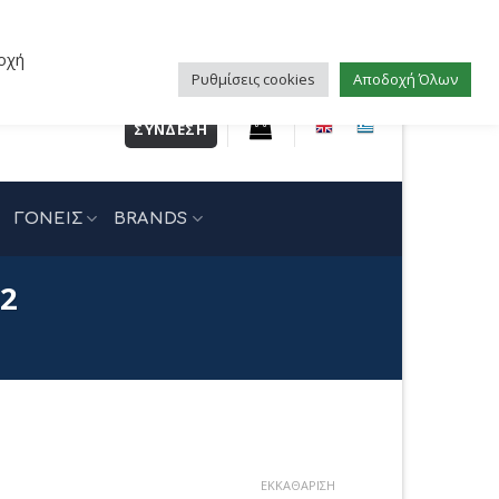
οχή
Ρυθμίσεις cookies
Αποδοχή Όλων
ΣΎΝΔΕΣΗ
ΓΟΝΕΙΣ
BRANDS
02
έχουσα
ΕΚΚΑΘΆΡΙΣΗ