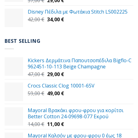
Original
Η
37,00
€
29,00
€
price
τρέχουσα
Disney Πέδιλα με Φωτάκια Stitch LS002225
was:
τιμή
Original
Η
42,00
€
37,00 €.
34,00
€
είναι:
price
τρέχουσα
29,00 €.
was:
τιμή
42,00 €.
είναι:
BEST SELLING
34,00 €.
Kickers Δερμάτινα Παπουτσοπέδιλα Bigflo-C
962451-10-113 Beige Champagne
Original
Η
47,00
€
29,00
€
price
τρέχουσα
Crocs Classic Clog 10001-6SV
was:
τιμή
Original
Η
59,00
€
47,00 €.
49,00
€
είναι:
price
τρέχουσα
29,00 €.
was:
τιμή
Mayoral Βρακάκι φρου-φρου για κορίτσι
59,00 €.
είναι:
Better Cotton 24-09698-077 Εκρού
49,00 €.
Original
Η
14,00
€
11,00
€
price
τρέχουσα
Mayoral Καλσόν με φρου-φρου 0 έως 18
was:
τιμή