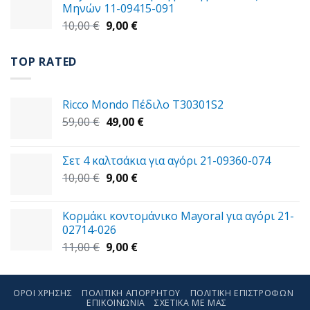
Μηνών 11-09415-091
14,00 €.
είναι:
Original
Η
10,00
€
9,00
€
11,00 €.
price
τρέχουσα
was:
τιμή
TOP RATED
10,00 €.
είναι:
9,00 €.
Ricco Mondo Πέδιλο T30301S2
Original
Η
59,00
€
49,00
€
price
τρέχουσα
was:
τιμή
Σετ 4 καλτσάκια για αγόρι 21-09360-074
59,00 €.
είναι:
Original
Η
10,00
€
9,00
€
49,00 €.
price
τρέχουσα
was:
τιμή
Κορμάκι κοντομάνικο Mayoral για αγόρι 21-
10,00 €.
είναι:
02714-026
9,00 €.
Original
Η
11,00
€
9,00
€
price
τρέχουσα
was:
τιμή
11,00 €.
είναι:
ΌΡΟΙ ΧΡΉΣΗΣ
ΠΟΛΙΤΙΚΉ ΑΠΟΡΡΉΤΟΥ
ΠΟΛΙΤΙΚΉ ΕΠΙΣΤΡΟΦΏΝ
ΕΠΙΚΟΙΝΩΝΊΑ
9,00 €.
ΣΧΕΤΙΚΑ ΜΕ ΜΑΣ