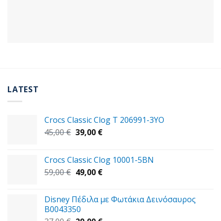
LATEST
Crocs Classic Clog T 206991-3YΟ
Original
Η
45,00
€
39,00
€
price
τρέχουσα
was:
τιμή
Crocs Classic Clog 10001-5BN
45,00 €.
είναι:
Original
Η
59,00
€
49,00
€
39,00 €.
price
τρέχουσα
was:
τιμή
Disney Πέδιλα με Φωτάκια Δεινόσαυρος
59,00 €.
είναι:
B0043350
49,00 €.