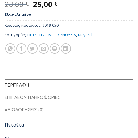
Original
Η
28,00
25,00
€
€
price
τρέχουσα
Εξαντλημένο
was:
τιμή
28,00 €.
είναι:
Κωδικός προϊόντος:
9919-050
25,00 €.
Κατηγορίες:
ΠΕΤΣΕΤΕΣ - ΜΠΟΥΡΝΟΥΖΙΑ
,
Mayoral
ΠΕΡΙΓΡΑΦΉ
ΕΠΙΠΛΈΟΝ ΠΛΗΡΟΦΟΡΊΕΣ
ΑΞΙΟΛΟΓΉΣΕΙΣ (0)
Πετσέτα