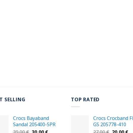
T SELLING
TOP RATED
Crocs Bayaband
Crocs Crocband Fl
Sandal 205400-5PR
GS 205778-410
Original
Η
Original
Η
39,00
€
30,00
€
27,00
€
20,00
€