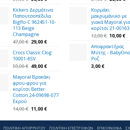
price
τρέχουσα
price
τ
Kickers Δερμάτινα
Κορμάκι
was:
τιμή
was:
τι
Παπουτσοπέδιλα
μακρυμάνικο με
39,00 €.
είναι:
27,00 €.
εί
Bigflo-C 962451-10-
γιακά Mayoral για
30,00 €.
20
113 Beige
κορίτσι 21-00163
Champagne
Original
Η
12,00
€
10,00
€
Original
Η
price
τ
47,00
€
29,00
€
Αποφρακτήρας
price
τρέχουσα
was:
τι
Crocs Classic Clog
Μύτης - BabyOno
was:
τιμή
12,00 €.
εί
10001-6SV
Ροζ
47,00 €.
είναι:
10
Original
29,00 €.
Η
59,00
€
49,00
€
3,00
€
price
τρέχουσα
Mayoral Βρακάκι
was:
τιμή
φρου-φρου για
59,00 €.
είναι:
κορίτσι Better
49,00 €.
Cotton 24-09698-077
Εκρού
Original
Η
14,00
€
11,00
€
price
τρέχουσα
was:
τιμή
14,00 €.
είναι:
ΠΟΛΙΤΙΚΉ ΑΠΟΡΡΉΤΟΥ
ΠΟΛΙΤΙΚΉ ΕΠΙΣΤΡΟΦΏΝ
ΕΠΙΚΟΙΝΩΝΊΑ
ΣΧ