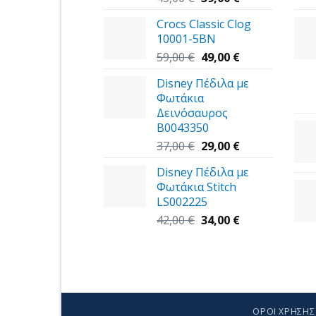
price
τρέχουσα
Crocs Classic Clog
was:
τιμή
10001-5BN
45,00 €.
είναι:
Original
39,00 €.
Η
59,00
€
49,00
€
price
τρέχουσα
Disney Πέδιλα με
was:
τιμή
Φωτάκια
59,00 €.
είναι:
Δεινόσαυρος
49,00 €.
B0043350
Original
Η
37,00
€
29,00
€
price
τρέχουσα
Disney Πέδιλα με
was:
τιμή
Φωτάκια Stitch
37,00 €.
είναι:
LS002225
29,00 €.
Original
Η
42,00
€
34,00
€
price
τρέχουσα
was:
τιμή
42,00 €.
είναι:
34,00 €.
ΌΡΟΙ ΧΡΉΣΗΣ