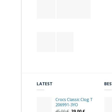
LATEST
BES
Crocs Classic Clog T
206991-3YΟ
Original
Η
45,00
€
39,00
€