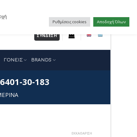
οχή
Ρυθμίσεις cookies
Αποδοχή Όλων
ΣΎΝΔΕΣΗ
ΓΟΝΕΙΣ
BRANDS
6401-30-183
ΜΕΡΙΝΑ
έχουσα
ΕΚΚΑΘΆΡΙΣΗ