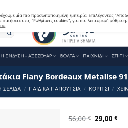
αρέχουμε μία πιο προσωποποιημένη εμπειρία. Επιλέγοντας "Αποδ
 πατήσετε στις "Ρυθμίσεις cookies", για πιο λεπτομερή ρύθμιση.
του
.
Η ΕΝΔΥΣΗ – ΑΞΕΣΟΥΑΡ
ΒΟΛΤΑ
ΠΑΙΧΝΙΔΙ
ΣΠΙΤΙ
κια Fiany Bordeaux Metalise 91
Ή ΣΕΛΊΔΑ
/
ΠΑΙΔΙΚΑ ΠΑΠΟΥΤΣΙΑ
/
ΚΟΡΙΤΣΙ
/
ΧΕΙ
Original
Η
56,00
29,00
€
€
price
τρ