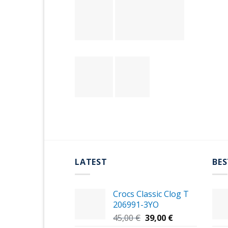
LATEST
BES
Crocs Classic Clog T
206991-3YΟ
Original
Η
45,00
€
39,00
€
price
τρέχουσα