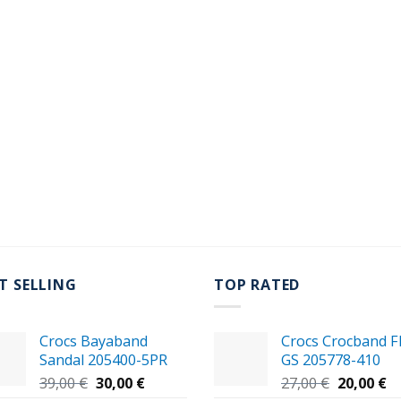
T SELLING
TOP RATED
Crocs Bayaband
Crocs Crocband Fl
Sandal 205400-5PR
GS 205778-410
Original
Η
Original
Η
39,00
€
30,00
€
27,00
€
20,00
€
price
τρέχουσα
price
τ