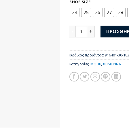
was:
τι
SHOE SIZE
56,00 €.
είν
24
25
26
27
28
29,
MOD8 Μποτάκια Fiany Borde
ΠΡΟΣΘΉΚ
Κωδικός προϊόντος:
916401-30-18
Κατηγορίες:
MOD8
,
ΧΕΙΜΕΡΙΝΑ