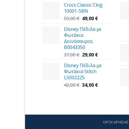
Crocs Classic Clog
was:
τιμή
10001-5BN
45,00 €.
είναι:
Original
39,00 €.
Η
59,00
€
49,00
€
price
τρέχουσα
Disney Πέδιλα με
was:
τιμή
Φωτάκια
59,00 €.
είναι:
Δεινόσαυρος
49,00 €.
B0043350
Original
Η
37,00
€
29,00
€
price
τρέχουσα
Disney Πέδιλα με
was:
τιμή
Φωτάκια Stitch
37,00 €.
είναι:
LS002225
29,00 €.
Original
Η
42,00
€
34,00
€
price
τρέχουσα
was:
τιμή
42,00 €.
είναι:
34,00 €.
ΌΡΟΙ ΧΡΉΣΗΣ