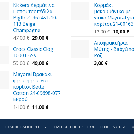
Kickers Δερμάτινα
Κορμάκι
was:
τιμή
was:
τι
Παπουτσοπέδιλα
μακρυμάνικο με
39,00 €.
είναι:
27,00 €.
εί
Bigflo-C 962451-10-
γιακά Mayoral για
30,00 €.
20
113 Beige
κορίτσι 21-00163
Champagne
Original
Η
12,00
€
10,00
€
Original
Η
price
τ
47,00
€
29,00
€
Αποφρακτήρας
price
τρέχουσα
was:
τι
Crocs Classic Clog
Μύτης - BabyOno
was:
τιμή
12,00 €.
εί
10001-6SV
Ροζ
47,00 €.
είναι:
10
Original
29,00 €.
Η
59,00
€
49,00
€
3,00
€
price
τρέχουσα
Mayoral Βρακάκι
was:
τιμή
φρου-φρου για
59,00 €.
είναι:
κορίτσι Better
49,00 €.
Cotton 24-09698-077
Εκρού
Original
Η
14,00
€
11,00
€
price
τρέχουσα
was:
τιμή
14,00 €.
είναι:
ΠΟΛΙΤΙΚΉ ΑΠΟΡΡΉΤΟΥ
ΠΟΛΙΤΙΚΉ ΕΠΙΣΤΡΟΦΏΝ
ΕΠΙΚΟΙΝΩΝΊΑ
ΣΧ
11,00 €.