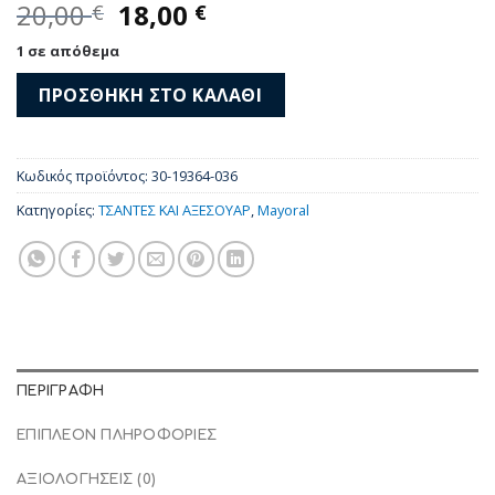
Original
Η
20,00
18,00
€
€
price
τρέχουσα
1 σε απόθεμα
was:
τιμή
20,00 €.
είναι:
ΠΡΟΣΘΉΚΗ ΣΤΟ ΚΑΛΆΘΙ
18,00 €.
Κωδικός προϊόντος:
30-19364-036
Κατηγορίες:
ΤΣΑΝΤΕΣ ΚΑΙ ΑΞΕΣΟΥΑΡ
,
Mayoral
ΠΕΡΙΓΡΑΦΉ
ΕΠΙΠΛΈΟΝ ΠΛΗΡΟΦΟΡΊΕΣ
ΑΞΙΟΛΟΓΉΣΕΙΣ (0)