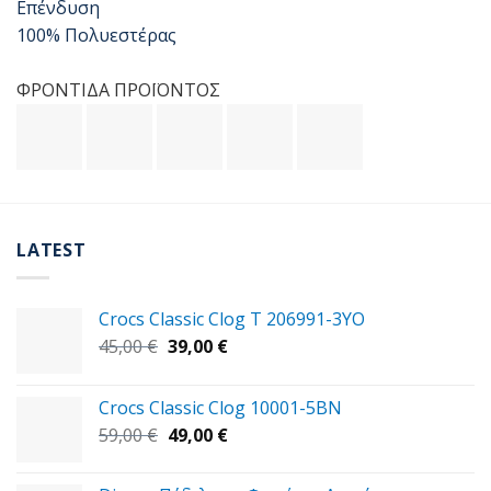
Επένδυση
100% Πολυεστέρας
ΦΡΟΝΤΙΔΑ ΠΡΟΪΟΝΤΟΣ
LATEST
Crocs Classic Clog T 206991-3YΟ
Original
Η
45,00
€
39,00
€
price
τρέχουσα
was:
τιμή
Crocs Classic Clog 10001-5BN
45,00 €.
είναι:
Original
Η
59,00
€
49,00
€
39,00 €.
price
τρέχουσα
was:
τιμή