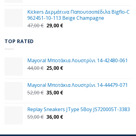
price
τρέχουσα
9,00 €.
was:
τιμή
Kickers Δερμάτινα Παπουτσοπέδιλα Bigflo-C
39,00 €.
είναι:
962451-10-113 Beige Champagne
30,00 €.
Original
Η
47,00
€
29,00
€
price
τρέχουσα
was:
τιμή
TOP RATED
47,00 €.
είναι:
29,00 €.
Mayoral Μποτάκια Λουστρίνι 14-42480-061
Original
Η
44,00
€
25,00
€
price
τρέχουσα
was:
τιμή
Mayoral Μποτάκια Λουστρίνι 14-44479-071
44,00 €.
είναι:
Original
Η
52,00
€
35,00
€
25,00 €.
price
τρέχουσα
was:
τιμή
Replay Sneakers JType 5Boy JS720005T-3383
52,00 €.
είναι:
Original
Η
59,00
€
36,00
€
35,00 €.
price
τρέχουσα
was:
τιμή
59,00 €.
είναι: