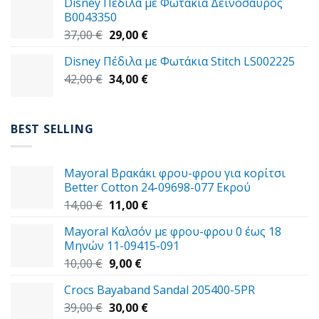
Disney Πέδιλα με Φωτάκια Δεινόσαυρος
59,00 €.
είναι:
B0043350
49,00 €.
Original
Η
37,00
€
29,00
€
price
τρέχουσα
Disney Πέδιλα με Φωτάκια Stitch LS002225
was:
τιμή
Original
Η
42,00
€
37,00 €.
34,00
€
είναι:
price
τρέχουσα
29,00 €.
was:
τιμή
42,00 €.
είναι:
BEST SELLING
34,00 €.
Mayoral Βρακάκι φρου-φρου για κορίτσι
Better Cotton 24-09698-077 Εκρού
Original
Η
14,00
€
11,00
€
price
τρέχουσα
Mayoral Καλσόν με φρου-φρου 0 έως 18
was:
τιμή
Μηνών 11-09415-091
14,00 €.
είναι:
Original
Η
10,00
€
9,00
€
11,00 €.
price
τρέχουσα
Crocs Bayaband Sandal 205400-5PR
was:
τιμή
Original
Η
39,00
€
10,00 €.
30,00
είναι:
€