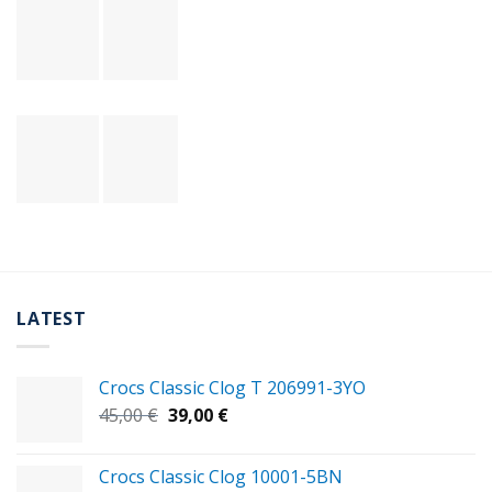
LATEST
Crocs Classic Clog T 206991-3YΟ
Original
Η
45,00
€
39,00
€
price
τρέχουσα
was:
τιμή
Crocs Classic Clog 10001-5BN
45,00 €.
είναι: