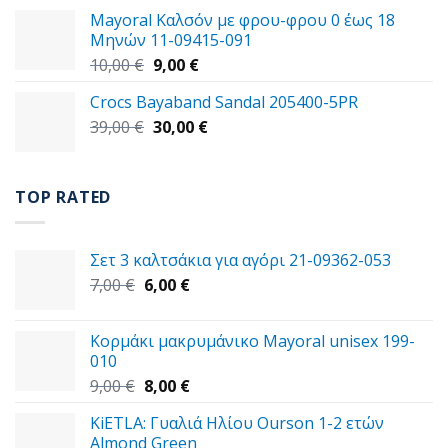
price
τρέχουσα
Mayoral Καλσόν με φρου-φρου 0 έως 18
was:
τιμή
Μηνών 11-09415-091
14,00 €.
είναι:
Original
Η
10,00
€
9,00
€
11,00 €.
price
τρέχουσα
Crocs Bayaband Sandal 205400-5PR
was:
τιμή
Original
Η
39,00
€
10,00 €.
30,00
είναι:
€
price
τρέχουσα
9,00 €.
was:
τιμή
39,00 €.
είναι:
TOP RATED
30,00 €.
Σετ 3 καλτσάκια για αγόρι 21-09362-053
Original
Η
7,00
€
6,00
€
price
τρέχουσα
was:
τιμή
Κορμάκι μακρυμάνικο Mayoral unisex 199-
7,00 €.
είναι:
010
6,00 €.
Original
Η
9,00
€
8,00
€
price
τρέχουσα
KiETLA: Γυαλιά Ηλίου Ourson 1-2 ετών
was:
τιμή
Almond Green
9,00 €.
είναι: