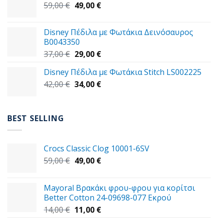
Original
Η
59,00
€
49,00
€
39,00 €.
price
τρέχουσα
was:
τιμή
Disney Πέδιλα με Φωτάκια Δεινόσαυρος
59,00 €.
είναι:
B0043350
49,00 €.
Original
Η
37,00
€
29,00
€
price
τρέχουσα
Disney Πέδιλα με Φωτάκια Stitch LS002225
was:
τιμή
Original
Η
42,00
€
37,00 €.
34,00
€
είναι:
price
τρέχουσα
29,00 €.
was:
τιμή
42,00 €.
είναι:
BEST SELLING
34,00 €.
Crocs Classic Clog 10001-6SV
Original
Η
59,00
€
49,00
€
price
τρέχουσα
was:
τιμή
Mayoral Βρακάκι φρου-φρου για κορίτσι
59,00 €.
είναι:
Better Cotton 24-09698-077 Εκρού
49,00 €.
Original
Η
14,00
€
11,00
€