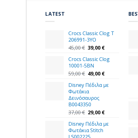
LATEST
BES
Crocs Classic Clog T
206991-3YΟ
Original
Η
45,00
€
39,00
€
price
τρέχουσα
Crocs Classic Clog
was:
τιμή
10001-5BN
45,00 €.
είναι:
Original
39,00 €.
Η
59,00
€
49,00
€
price
τρέχουσα
Disney Πέδιλα με
was:
τιμή
Φωτάκια
59,00 €.
είναι:
Δεινόσαυρος
49,00 €.
B0043350
Original
Η
37,00
€
29,00
€
price
τρέχουσα
Disney Πέδιλα με
was:
τιμή
Φωτάκια Stitch
37,00 €.
είναι:
LS002225
29,00 €.