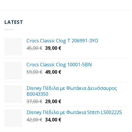
LATEST
Crocs Classic Clog T 206991-3YΟ
Original
Η
45,00
€
39,00
€
price
τρέχουσα
was:
τιμή
Crocs Classic Clog 10001-5BN
45,00 €.
είναι:
Original
Η
59,00
€
49,00
€
39,00 €.
price
τρέχουσα
was:
τιμή
Disney Πέδιλα με Φωτάκια Δεινόσαυρος
59,00 €.
είναι:
B0043350
49,00 €.
Original
Η
37,00
€
29,00
€
price
τρέχουσα
Disney Πέδιλα με Φωτάκια Stitch LS002225
was:
τιμή
Original
Η
42,00
€
37,00 €.
34,00
€
είναι:
price
τρέχουσα
29,00 €.
was:
τιμή