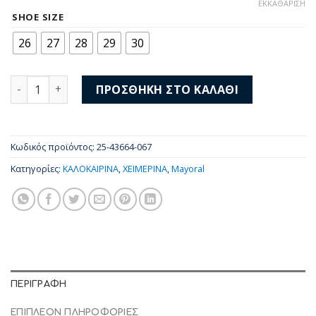
price
τρέχουσα
ΕΚΚΑΘΆΡΙΣΗ
was:
τιμή
SHOE SIZE
46,00 €.
είναι:
26
27
28
29
30
33,00 €.
Mayoral Sneakers 25-43664-067 ποσότητα
ΠΡΟΣΘΉΚΗ ΣΤΟ ΚΑΛΆΘΙ
Κωδικός προϊόντος:
25-43664-067
Κατηγορίες:
ΚΑΛΟΚΑΙΡΙΝΑ
,
ΧΕΙΜΕΡΙΝΑ
,
Mayoral
ΠΕΡΙΓΡΑΦΉ
ΕΠΙΠΛΈΟΝ ΠΛΗΡΟΦΟΡΊΕΣ