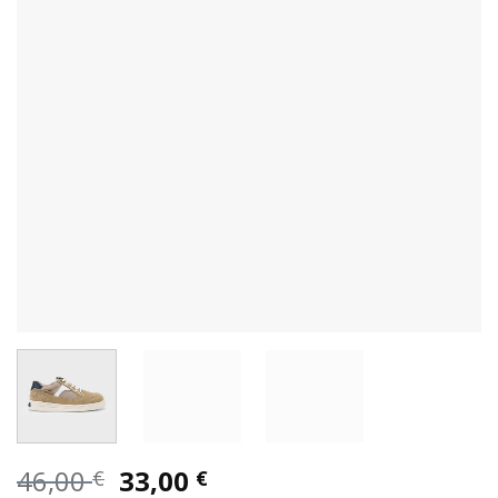
Original
Η
46,00
33,00
€
€