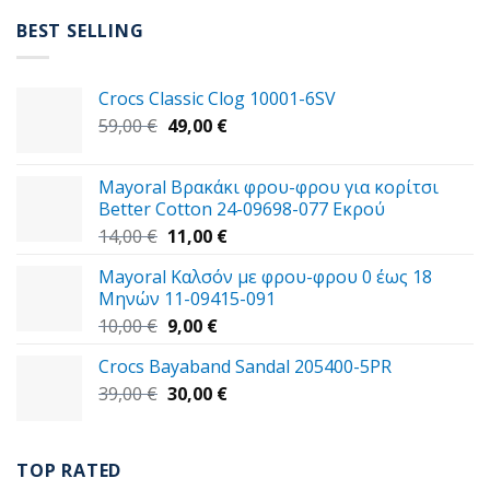
42,00 €.
είναι:
BEST SELLING
34,00 €.
Crocs Classic Clog 10001-6SV
Original
Η
59,00
€
49,00
€
price
τρέχουσα
was:
τιμή
Mayoral Βρακάκι φρου-φρου για κορίτσι
59,00 €.
είναι:
Better Cotton 24-09698-077 Εκρού
49,00 €.
Original
Η
14,00
€
11,00
€
price
τρέχουσα
Mayoral Καλσόν με φρου-φρου 0 έως 18
was:
τιμή
Μηνών 11-09415-091
14,00 €.
είναι:
Original
Η
10,00
€
9,00
€
11,00 €.
price
τρέχουσα
Crocs Bayaband Sandal 205400-5PR
was:
τιμή
Original
Η
39,00
€
10,00 €.
30,00
είναι:
€
price
τρέχουσα
9,00 €.
was:
τιμή
39,00 €.
είναι:
TOP RATED
30,00 €.