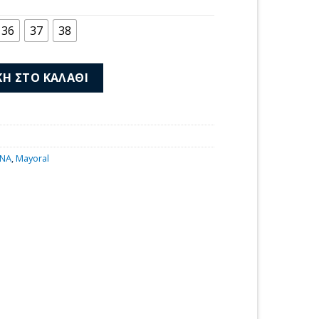
μή
αι:
36
37
38
00 €.
-063 ποσότητα
Η ΣΤΟ ΚΑΛΆΘΙ
ΙΝΑ
,
Mayoral