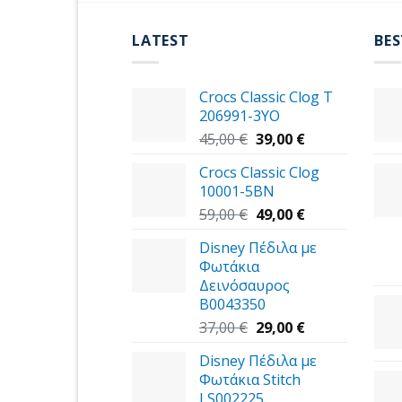
LATEST
BES
Crocs Classic Clog T
206991-3YΟ
Original
Η
45,00
€
39,00
€
price
τρέχουσα
Crocs Classic Clog
was:
τιμή
10001-5BN
45,00 €.
είναι:
Original
39,00 €.
Η
59,00
€
49,00
€
price
τρέχουσα
Disney Πέδιλα με
was:
τιμή
Φωτάκια
59,00 €.
είναι:
Δεινόσαυρος
49,00 €.
B0043350
Original
Η
37,00
€
29,00
€
price
τρέχουσα
Disney Πέδιλα με
was:
τιμή
Φωτάκια Stitch
37,00 €.
είναι:
LS002225
29,00 €.