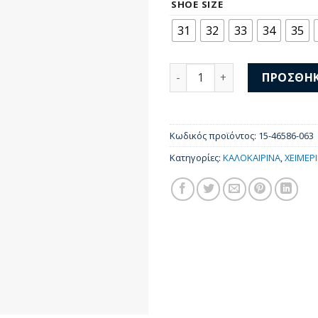
was:
τι
SHOE SIZE
48,00 €.
είν
31
32
33
34
35
37,
Mayoral Sneakers 15-46586
ΠΡΟΣΘΉΚ
Κωδικός προϊόντος:
15-46586-063
Κατηγορίες:
ΚΑΛΟΚΑΙΡΙΝΑ
,
ΧΕΙΜΕΡ