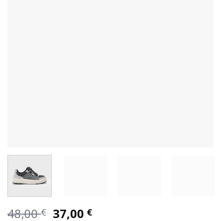
Original
Η
48,00
37,00
€
€