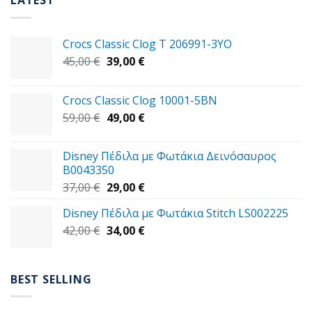
LATEST
Crocs Classic Clog T 206991-3YΟ
Original
Η
45,00
€
39,00
€
price
τρέχουσα
was:
τιμή
Crocs Classic Clog 10001-5BN
45,00 €.
είναι:
Original
Η
59,00
€
49,00
€
39,00 €.
price
τρέχουσα
was:
τιμή
Disney Πέδιλα με Φωτάκια Δεινόσαυρος
59,00 €.
είναι:
B0043350
49,00 €.
Original
Η
37,00
€
29,00
€
price
τρέχουσα
Disney Πέδιλα με Φωτάκια Stitch LS002225
was:
τιμή
Original
Η
42,00
€
37,00 €.
34,00
€
είναι:
price
τρέχουσα
29,00 €.
was:
τιμή
42,00 €.
είναι:
BEST SELLING
34,00 €.