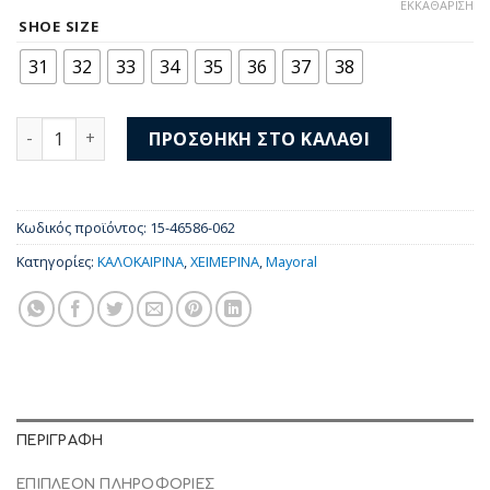
price
τρέχουσα
ΕΚΚΑΘΆΡΙΣΗ
was:
τιμή
SHOE SIZE
48,00 €.
είναι:
31
32
33
34
35
36
37
38
37,00 €.
Mayoral Sneakers 15-46586-062 ποσότητα
ΠΡΟΣΘΉΚΗ ΣΤΟ ΚΑΛΆΘΙ
Κωδικός προϊόντος:
15-46586-062
Κατηγορίες:
ΚΑΛΟΚΑΙΡΙΝΑ
,
ΧΕΙΜΕΡΙΝΑ
,
Mayoral
ΠΕΡΙΓΡΑΦΉ
ΕΠΙΠΛΈΟΝ ΠΛΗΡΟΦΟΡΊΕΣ