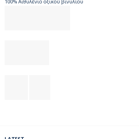
100% Αιθυλένιο οξικού βινυλίου