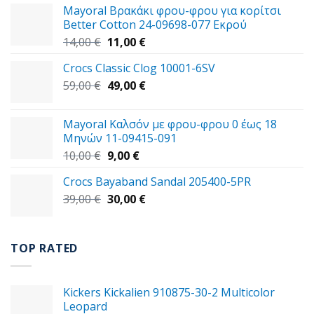
Mayoral Βρακάκι φρου-φρου για κορίτσι
Better Cotton 24-09698-077 Εκρού
Original
Η
14,00
€
11,00
€
price
τρέχουσα
Crocs Classic Clog 10001-6SV
was:
τιμή
Original
Η
59,00
€
14,00 €.
49,00
€
είναι:
price
τρέχουσα
11,00 €.
was:
τιμή
Mayoral Καλσόν με φρου-φρου 0 έως 18
59,00 €.
είναι:
Μηνών 11-09415-091
49,00 €.
Original
Η
10,00
€
9,00
€
price
τρέχουσα
Crocs Bayaband Sandal 205400-5PR
was:
τιμή
Original
Η
39,00
€
10,00 €.
30,00
είναι:
€
price
τρέχουσα
9,00 €.
was:
τιμή
39,00 €.
είναι:
TOP RATED
30,00 €.
Kickers Kickalien 910875-30-2 Multicolor
Leopard