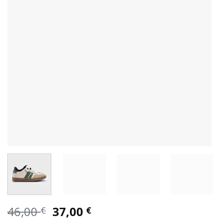
Original
Η
46,00
37,00
€
€