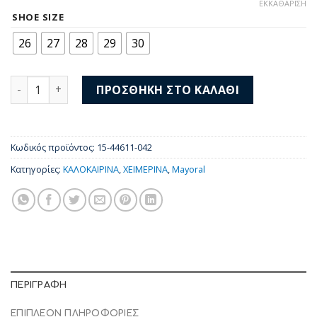
price
τρέχουσα
ΕΚΚΑΘΆΡΙΣΗ
was:
τιμή
SHOE SIZE
46,00 €.
είναι:
26
27
28
29
30
37,00 €.
Mayoral Sneakers 15-44611-042 ποσότητα
ΠΡΟΣΘΉΚΗ ΣΤΟ ΚΑΛΆΘΙ
Κωδικός προϊόντος:
15-44611-042
Κατηγορίες:
ΚΑΛΟΚΑΙΡΙΝΑ
,
ΧΕΙΜΕΡΙΝΑ
,
Mayoral
ΠΕΡΙΓΡΑΦΉ
ΕΠΙΠΛΈΟΝ ΠΛΗΡΟΦΟΡΊΕΣ