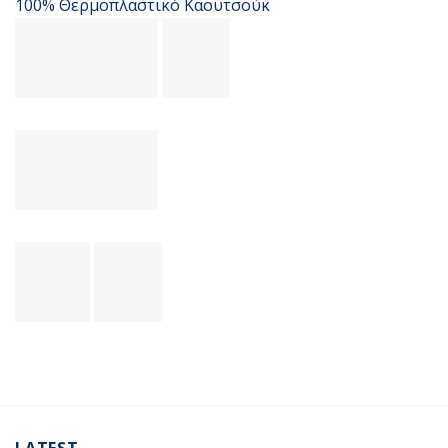
100% Θερμοπλαστικό Καουτσούκ