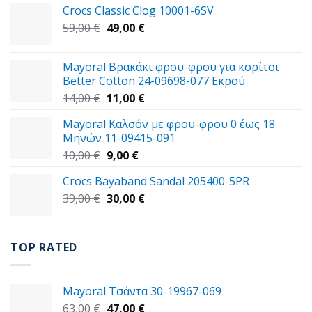
Crocs Classic Clog 10001-6SV
Original
Η
59,00
€
49,00
€
price
τρέχουσα
was:
τιμή
Mayoral Βρακάκι φρου-φρου για κορίτσι
59,00 €.
είναι:
Better Cotton 24-09698-077 Εκρού
49,00 €.
Original
Η
14,00
€
11,00
€
price
τρέχουσα
Mayoral Καλσόν με φρου-φρου 0 έως 18
was:
τιμή
Μηνών 11-09415-091
14,00 €.
είναι:
Original
Η
10,00
€
9,00
€
11,00 €.
price
τρέχουσα
Crocs Bayaband Sandal 205400-5PR
was:
τιμή
Original
Η
39,00
€
10,00 €.
30,00
είναι:
€
price
τρέχουσα
9,00 €.
was:
τιμή
39,00 €.
είναι:
TOP RATED
30,00 €.
Mayoral Τσάντα 30-19967-069
Original
Η
63,00
€
47,00
€