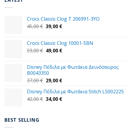
LATEST
Crocs Classic Clog T 206991-3YΟ
Original
Η
45,00
€
39,00
€
price
τρέχουσα
was:
τιμή
Crocs Classic Clog 10001-5BN
45,00 €.
είναι:
Original
Η
59,00
€
49,00
€
39,00 €.
price
τρέχουσα
was:
τιμή
Disney Πέδιλα με Φωτάκια Δεινόσαυρος
59,00 €.
είναι:
B0043350
49,00 €.
Original
Η
37,00
€
29,00
€
price
τρέχουσα
Disney Πέδιλα με Φωτάκια Stitch LS002225
was:
τιμή
Original
Η
42,00
€
37,00 €.
34,00
€
είναι:
price
τρέχουσα
29,00 €.
was:
τιμή
42,00 €.
είναι:
BEST SELLING
34,00 €.