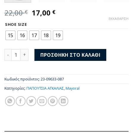
Original
Η
22,00
17,00
€
€
price
τρέχουσα
ΕΚΚΑΘΆΡΙΣΗ
was:
τιμή
SHOE SIZE
22,00 €.
είναι:
15
16
17
18
19
17,00 €.
Mayoral Σετ Παπούτσια Aγκαλιάς και Κορδέλα Μαλλιών γ
ΠΡΟΣΘΉΚΗ ΣΤΟ ΚΑΛΆΘΙ
Κωδικός προϊόντος:
23-09633-087
Κατηγορίες:
ΠΑΠΟΥΤΣΙΑ ΑΓΚΑΛΙΑΣ
,
Mayoral