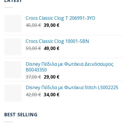
LATEST
Crocs Classic Clog T 206991-3YΟ
Original
Η
45,00
€
39,00
€
price
τρέχουσα
was:
τιμή
Crocs Classic Clog 10001-5BN
45,00 €.
είναι:
Original
Η
59,00
€
49,00
€
39,00 €.
price
τρέχουσα
was:
τιμή
Disney Πέδιλα με Φωτάκια Δεινόσαυρος
59,00 €.
είναι:
B0043350
49,00 €.
Original
Η
37,00
€
29,00
€
price
τρέχουσα
Disney Πέδιλα με Φωτάκια Stitch LS002225
was:
τιμή
Original
Η
42,00
€
37,00 €.
34,00
€
είναι:
price
τρέχουσα
29,00 €.
was:
τιμή
42,00 €.
είναι:
BEST SELLING
34,00 €.