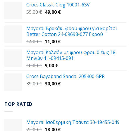
Crocs Classic Clog 10001-6SV
Original
Η
59,00
€
49,00
€
price
τρέχουσα
was:
τιμή
Mayoral Βρακάκι φρου-φρου για κορίτσι
59,00 €.
είναι:
Better Cotton 24-09698-077 Εκρού
49,00 €.
Original
Η
14,00
€
11,00
€
price
τρέχουσα
Mayoral Καλσόν με φρου-φρου 0 έως 18
was:
τιμή
Μηνών 11-09415-091
14,00 €.
είναι:
Original
Η
10,00
€
9,00
€
11,00 €.
price
τρέχουσα
Crocs Bayaband Sandal 205400-5PR
was:
τιμή
Original
Η
39,00
€
10,00 €.
30,00
είναι:
€
price
τρέχουσα
9,00 €.
was:
τιμή
39,00 €.
είναι:
TOP RATED
30,00 €.
Mayoral Ισοθερμική Tσάντα 30-19455-049
Original
Η
22,00
€
18,00
€