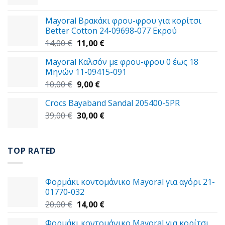
price
τρέχουσα
was:
τιμή
Mayoral Βρακάκι φρου-φρου για κορίτσι
59,00 €.
είναι:
Better Cotton 24-09698-077 Εκρού
49,00 €.
Original
Η
14,00
€
11,00
€
price
τρέχουσα
Mayoral Καλσόν με φρου-φρου 0 έως 18
was:
τιμή
Μηνών 11-09415-091
14,00 €.
είναι:
Original
Η
10,00
€
9,00
€
11,00 €.
price
τρέχουσα
Crocs Bayaband Sandal 205400-5PR
was:
τιμή
Original
Η
39,00
€
10,00 €.
30,00
είναι:
€
price
τρέχουσα
9,00 €.
was:
τιμή
39,00 €.
είναι:
TOP RATED
30,00 €.
Φορμάκι κοντομάνικο Mayoral για αγόρι 21-
01770-032
Original
Η
20,00
€
14,00
€
price
τρέχουσα
Φορμάκι κοντομάνικο Mayoral για κορίτσι