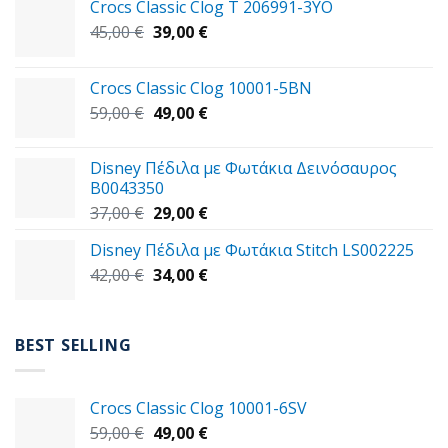
Crocs Classic Clog T 206991-3YΟ
Original
Η
45,00
€
39,00
€
price
τρέχουσα
was:
τιμή
Crocs Classic Clog 10001-5BN
45,00 €.
είναι:
Original
Η
59,00
€
49,00
€
39,00 €.
price
τρέχουσα
was:
τιμή
Disney Πέδιλα με Φωτάκια Δεινόσαυρος
59,00 €.
είναι:
B0043350
49,00 €.
Original
Η
37,00
€
29,00
€
price
τρέχουσα
Disney Πέδιλα με Φωτάκια Stitch LS002225
was:
τιμή
Original
Η
42,00
€
37,00 €.
34,00
€
είναι:
price
τρέχουσα
29,00 €.
was:
τιμή
42,00 €.
είναι:
BEST SELLING
34,00 €.
Crocs Classic Clog 10001-6SV
Original
Η
59,00
€
49,00
€