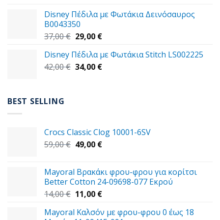
was:
τιμή
Disney Πέδιλα με Φωτάκια Δεινόσαυρος
59,00 €.
είναι:
B0043350
49,00 €.
Original
Η
37,00
€
29,00
€
price
τρέχουσα
Disney Πέδιλα με Φωτάκια Stitch LS002225
was:
τιμή
Original
Η
42,00
€
37,00 €.
34,00
€
είναι:
price
τρέχουσα
29,00 €.
was:
τιμή
42,00 €.
είναι:
BEST SELLING
34,00 €.
Crocs Classic Clog 10001-6SV
Original
Η
59,00
€
49,00
€
price
τρέχουσα
was:
τιμή
Mayoral Βρακάκι φρου-φρου για κορίτσι
59,00 €.
είναι:
Better Cotton 24-09698-077 Εκρού
49,00 €.
Original
Η
14,00
€
11,00
€
price
τρέχουσα
Mayoral Καλσόν με φρου-φρου 0 έως 18
was:
τιμή