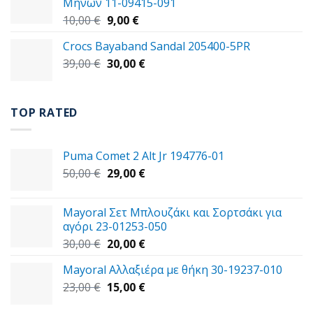
Μηνών 11-09415-091
14,00 €.
είναι:
Original
Η
10,00
€
9,00
€
11,00 €.
price
τρέχουσα
Crocs Bayaband Sandal 205400-5PR
was:
τιμή
Original
Η
39,00
€
10,00 €.
30,00
είναι:
€
price
τρέχουσα
9,00 €.
was:
τιμή
39,00 €.
είναι:
TOP RATED
30,00 €.
Puma Comet 2 Alt Jr 194776-01
Original
Η
50,00
€
29,00
€
price
τρέχουσα
was:
τιμή
Mayoral Σετ Μπλουζάκι και Σορτσάκι για
50,00 €.
είναι:
αγόρι 23-01253-050
29,00 €.
Original
Η
30,00
€
20,00
€
price
τρέχουσα
Mayoral Αλλαξιέρα με θήκη 30-19237-010
was:
τιμή
Original
Η
23,00
€
30,00 €.
15,00
€
είναι:
price
τρέχουσα
20,00 €.