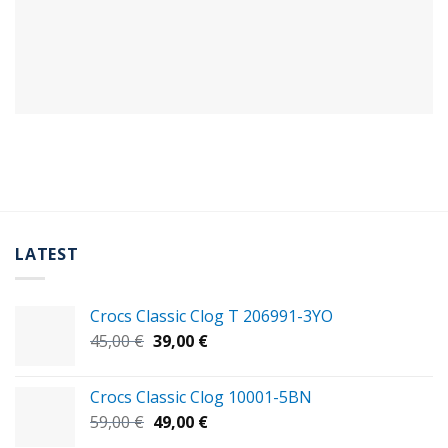
LATEST
Crocs Classic Clog T 206991-3YΟ
Original
Η
45,00
€
39,00
€
price
τρέχουσα
was:
τιμή
Crocs Classic Clog 10001-5BN
45,00 €.
είναι:
Original
Η
59,00
€
49,00
€
39,00 €.
price
τρέχουσα