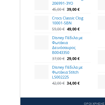
206991-3YΟ
Original
Η
45,00
€
39,00
€
price
τρέχουσα
Crocs Classic Clog
was:
τιμή
10001-5BN
45,00 €.
είναι:
Original
39,00 €.
Η
59,00
€
49,00
€
price
τρέχουσα
Disney Πέδιλα με
was:
τιμή
Φωτάκια
59,00 €.
είναι:
Δεινόσαυρος
49,00 €.
B0043350
Original
Η
37,00
€
29,00
€
price
τρέχουσα
Disney Πέδιλα με
was:
τιμή
Φωτάκια Stitch
37,00 €.
είναι:
LS002225
29,00 €.
Original
Η
42,00
€
34,00
€
price
τρέχουσα
was:
τιμή
42,00 €.
είναι:
34,00 €.
ΌΡΟΙ ΧΡΉΣΗΣ