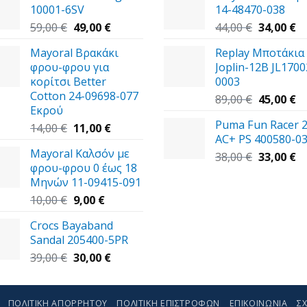
10001-6SV
14-48470-038
Original
Η
Original
Η
59,00
€
49,00
€
44,00
€
34,00
€
price
τρέχουσα
price
τ
Mayoral Βρακάκι
Replay Μποτάκια
was:
τιμή
was:
τι
φρου-φρου για
Joplin-12B JL1700
59,00 €.
είναι:
44,00 €.
εί
κορίτσι Better
0003
49,00 €.
34
Cotton 24-09698-077
Original
Η
89,00
€
45,00
€
Εκρού
price
τ
Puma Fun Racer 
Original
Η
was:
τι
14,00
€
11,00
€
AC+ PS 400580-0
price
τρέχουσα
89,00 €.
εί
Mayoral Καλσόν με
was:
τιμή
Original
45
Η
38,00
€
33,00
€
φρου-φρου 0 έως 18
14,00 €.
είναι:
price
τ
Μηνών 11-09415-091
11,00 €.
was:
τι
Original
Η
38,00 €.
εί
10,00
€
9,00
€
price
τρέχουσα
33
Crocs Bayaband
was:
τιμή
Sandal 205400-5PR
10,00 €.
είναι:
Original
9,00 €.
Η
39,00
€
30,00
€
price
τρέχουσα
was:
τιμή
39,00 €.
είναι:
ΠΟΛΙΤΙΚΉ ΑΠΟΡΡΉΤΟΥ
ΠΟΛΙΤΙΚΉ ΕΠΙΣΤΡΟΦΏΝ
ΕΠΙΚΟΙΝΩΝΊΑ
ΣΧ