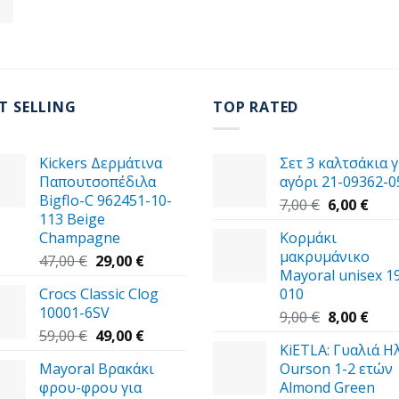
T SELLING
TOP RATED
Kickers Δερμάτινα
Σετ 3 καλτσάκια γ
Παπουτσοπέδιλα
αγόρι 21-09362-0
Bigflo-C 962451-10-
Original
Η
7,00
€
6,00
€
113 Beige
price
τρέ
Champagne
Κορμάκι
was:
τιμή
μακρυμάνικο
Original
Η
7,00 €.
είναι
47,00
€
29,00
€
Mayoral unisex 1
price
τρέχουσα
6,00 
Crocs Classic Clog
010
was:
τιμή
10001-6SV
47,00 €.
είναι:
Original
Η
9,00
€
8,00
€
Original
29,00 €.
Η
price
τρέ
59,00
€
49,00
€
KiETLA: Γυαλιά Η
price
τρέχουσα
was:
τιμή
Mayoral Βρακάκι
Ourson 1-2 ετών
was:
τιμή
9,00 €.
είναι
φρου-φρου για
Almond Green
59,00 €.
είναι:
8,00 