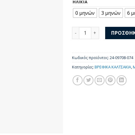
was:
τιμ
ΗΛΙΚΊΑ
10,00 €.
είνα
0 μηνών
3 μηνών
6 
9,00
Mayoral Σετ 2 Καλτσάκια 2
ΠΡΟΣΘΉΚ
Κωδικός προϊόντος:
24-09708-074
Κατηγορίες:
ΒΡΕΦΙΚΑ ΚΑΛΤΣΑΚΙΑ
,
M