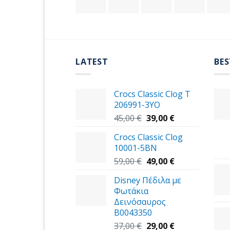
LATEST
BES
Crocs Classic Clog T
206991-3YΟ
Original
Η
45,00
€
39,00
€
price
τρέχουσα
Crocs Classic Clog
was:
τιμή
10001-5BN
45,00 €.
είναι:
Original
39,00 €.
Η
59,00
€
49,00
€
price
τρέχουσα
Disney Πέδιλα με
was:
τιμή
Φωτάκια
59,00 €.
είναι:
Δεινόσαυρος
49,00 €.
B0043350
Original
Η
37,00
€
29,00
€