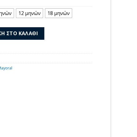
ή
ι:
μηνών
12 μηνών
18 μηνών
 €.
4-09708-074 ποσότητα
Η ΣΤΟ ΚΑΛΆΘΙ
ayoral