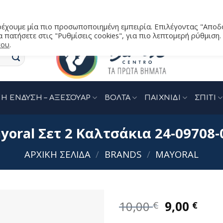
αρέχουμε μία πιο προσωποποιημένη εμπειρία. Επιλέγοντας "Αποδ
 πατήσετε στις "Ρυθμίσεις cookies", για πιο λεπτομερή ρύθμιση.
του
.
Η ΕΝΔΥΣΗ – ΑΞΕΣΟΥΑΡ
ΒΟΛΤΑ
ΠΑΙΧΝΙΔΙ
ΣΠΙΤΙ
yoral Σετ 2 Καλτσάκια 24-09708-
ΑΡΧΙΚΉ ΣΕΛΊΔΑ
/
BRANDS
/
MAYORAL
Original
Η
10,00
9,00
€
€
price
τρέ