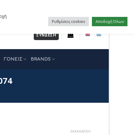
οχή
Ρυθμίσεις cookies
Αποδοχή Όλων
ΣΎΝΔΕΣΗ
ΓΟΝΕΙΣ
BRANDS
074
χουσα
ΕΚΚΑΘΆΡΙΣΗ