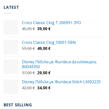
LATEST
Crocs Classic Clog T 206991-3YΟ
Original
Η
45,00
€
39,00
€
price
τρέχουσα
was:
τιμή
Crocs Classic Clog 10001-5BN
45,00 €.
είναι:
Original
Η
59,00
€
49,00
€
39,00 €.
price
τρέχουσα
was:
τιμή
Disney Πέδιλα με Φωτάκια Δεινόσαυρος
59,00 €.
είναι:
B0043350
49,00 €.
Original
Η
37,00
€
29,00
€
price
τρέχουσα
Disney Πέδιλα με Φωτάκια Stitch LS002225
was:
τιμή
Original
Η
42,00
€
37,00 €.
34,00
€
είναι:
price
τρέχουσα
29,00 €.
was:
τιμή
42,00 €.
είναι:
BEST SELLING
34,00 €.