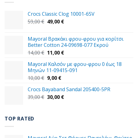
Crocs Classic Clog 10001-6SV
Original
Η
59,00
€
49,00
€
price
τρέχουσα
was:
τιμή
Mayoral Βρακάκι φρου-φρου για κορίτσι
59,00 €.
είναι:
Better Cotton 24-09698-077 Εκρού
49,00 €.
Original
Η
14,00
€
11,00
€
price
τρέχουσα
Mayoral Καλσόν με φρου-φρου 0 έως 18
was:
τιμή
Μηνών 11-09415-091
14,00 €.
είναι:
Original
Η
10,00
€
9,00
€
11,00 €.
price
τρέχουσα
Crocs Bayaband Sandal 205400-5PR
was:
τιμή
Original
Η
39,00
€
10,00 €.
30,00
είναι:
€
price
τρέχουσα
9,00 €.
was:
τιμή
39,00 €.
είναι:
TOP RATED
30,00 €.
Mayoral Δύο Σετ Φόρμες Παντελόνι-Φούτερ