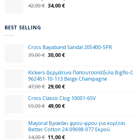
Original
Η
42,00
€
37,00 €.
34,00
€
είναι:
price
τρέχουσα
29,00 €.
was:
τιμή
42,00 €.
είναι:
BEST SELLING
34,00 €.
Crocs Bayaband Sandal 205400-5PR
Original
Η
39,00
€
30,00
€
price
τρέχουσα
was:
τιμή
Kickers Δερμάτινα Παπουτσοπέδιλα Bigflo-C
39,00 €.
είναι:
962451-10-113 Beige Champagne
30,00 €.
Original
Η
47,00
€
29,00
€
price
τρέχουσα
Crocs Classic Clog 10001-6SV
was:
τιμή
Original
Η
59,00
€
47,00 €.
49,00
€
είναι:
price
τρέχουσα
29,00 €.
was:
τιμή
Mayoral Βρακάκι φρου-φρου για κορίτσι
59,00 €.
είναι:
Better Cotton 24-09698-077 Εκρού
49,00 €.
Original
Η
14,00
€
11,00
€