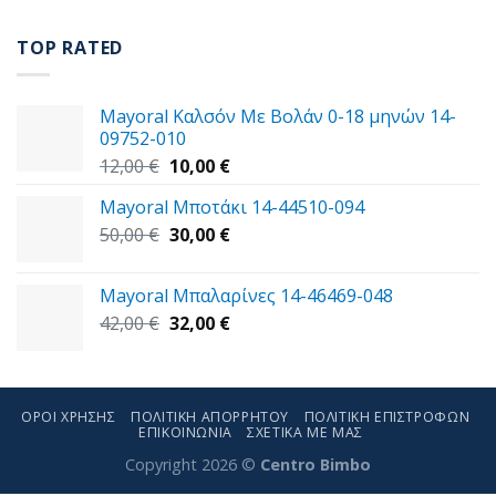
price
τρέχουσα
was:
τιμή
TOP RATED
14,00 €.
είναι:
11,00 €.
Mayoral Καλσόν Με Βολάν 0-18 μηνών 14-
09752-010
Original
Η
12,00
€
10,00
€
price
τρέχουσα
Mayoral Μποτάκι 14-44510-094
was:
τιμή
Original
Η
50,00
€
12,00 €.
30,00
€
είναι:
price
τρέχουσα
10,00 €.
was:
τιμή
Mayoral Μπαλαρίνες 14-46469-048
50,00 €.
είναι:
Original
Η
42,00
€
32,00
€
30,00 €.
price
τρέχουσα
was:
τιμή
42,00 €.
είναι:
32,00 €.
ΌΡΟΙ ΧΡΉΣΗΣ
ΠΟΛΙΤΙΚΉ ΑΠΟΡΡΉΤΟΥ
ΠΟΛΙΤΙΚΉ ΕΠΙΣΤΡΟΦΏΝ
ΕΠΙΚΟΙΝΩΝΊΑ
ΣΧΕΤΙΚΑ ΜΕ ΜΑΣ
Copyright 2026 ©
Centro Bimbo