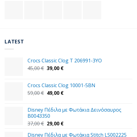
LATEST
Crocs Classic Clog T 206991-3YΟ
Original
Η
45,00
€
39,00
€
price
τρέχουσα
was:
τιμή
Crocs Classic Clog 10001-5BN
45,00 €.
είναι:
Original
Η
59,00
€
49,00
€
39,00 €.
price
τρέχουσα
was:
τιμή
Disney Πέδιλα με Φωτάκια Δεινόσαυρος
59,00 €.
είναι:
B0043350
49,00 €.
Original
Η
37,00
€
29,00
€
price
τρέχουσα
Disney Πέδιλα με Φωτάκια Stitch LS002225
was:
τιμή