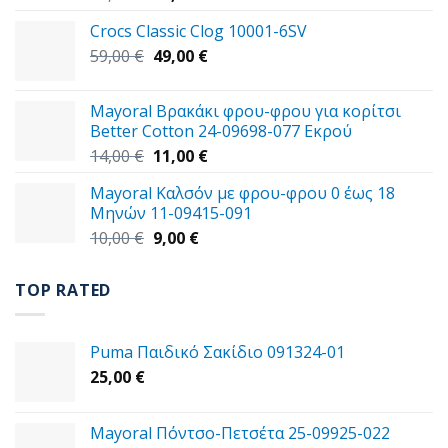
price
τρέχουσα
Crocs Classic Clog 10001-6SV
was:
τιμή
Original
Η
59,00
€
47,00 €.
49,00
€
είναι:
price
τρέχουσα
29,00 €.
was:
τιμή
Mayoral Βρακάκι φρου-φρου για κορίτσι
59,00 €.
είναι:
Better Cotton 24-09698-077 Εκρού
49,00 €.
Original
Η
14,00
€
11,00
€
price
τρέχουσα
Mayoral Καλσόν με φρου-φρου 0 έως 18
was:
τιμή
Μηνών 11-09415-091
14,00 €.
είναι:
Original
Η
10,00
€
9,00
€
11,00 €.
price
τρέχουσα
was:
τιμή
TOP RATED
10,00 €.
είναι:
9,00 €.
Puma Παιδικό Σακίδιο 091324-01
25,00
€
Mayoral Πόντσο-Πετσέτα 25-09925-022