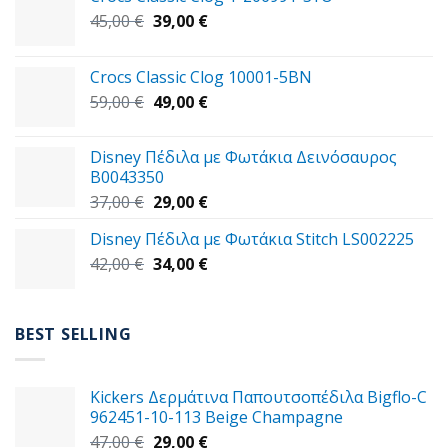
Original
Η
45,00
€
39,00
€
price
τρέχουσα
was:
τιμή
Crocs Classic Clog 10001-5BN
45,00 €.
είναι:
Original
Η
59,00
€
49,00
€
39,00 €.
price
τρέχουσα
was:
τιμή
Disney Πέδιλα με Φωτάκια Δεινόσαυρος
59,00 €.
είναι:
B0043350
49,00 €.
Original
Η
37,00
€
29,00
€
price
τρέχουσα
Disney Πέδιλα με Φωτάκια Stitch LS002225
was:
τιμή
Original
Η
42,00
€
37,00 €.
34,00
€
είναι:
price
τρέχουσα
29,00 €.
was:
τιμή
42,00 €.
είναι:
BEST SELLING
34,00 €.
Kickers Δερμάτινα Παπουτσοπέδιλα Bigflo-C
962451-10-113 Beige Champagne
Original
Η
47,00
€
29,00
€