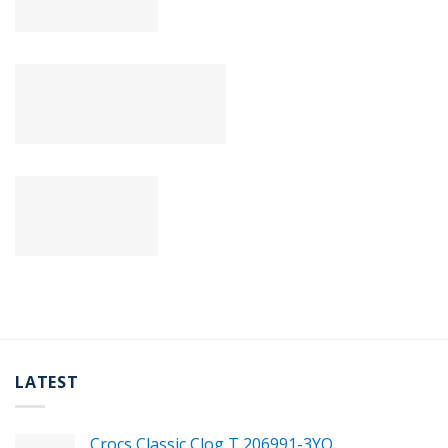
LATEST
Crocs Classic Clog T 206991-3YΟ