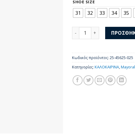
was:
τι
SHOE SIZE
50,00 €.
είν
31
32
33
34
35
35,
Mayoral Σανδάλια 25-45625
ΠΡΟΣΘΉΚ
Κωδικός προϊόντος:
25-45625-025
Κατηγορίες:
ΚΑΛΟΚΑΙΡΙΝΑ
,
Mayoral