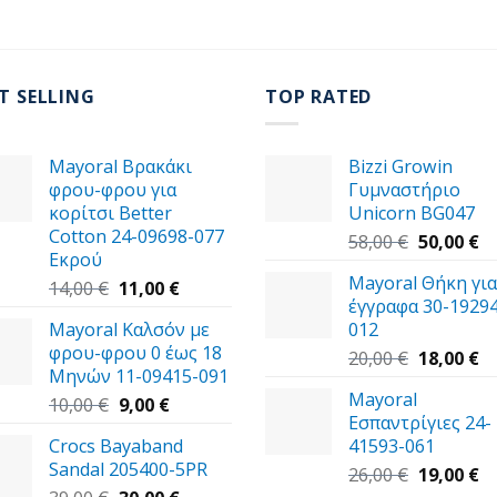
T SELLING
TOP RATED
Mayoral Βρακάκι
Bizzi Growin
φρου-φρου για
Γυμναστήριο
κορίτσι Better
Unicorn BG047
Cotton 24-09698-077
Original
Η
58,00
€
50,00
€
Εκρού
price
τ
Mayoral Θήκη για
Original
Η
was:
τι
14,00
€
11,00
€
έγγραφα 30-19294
price
τρέχουσα
58,00 €.
εί
Mayoral Καλσόν με
012
was:
τιμή
50
φρου-φρου 0 έως 18
14,00 €.
είναι:
Original
Η
20,00
€
18,00
€
Μηνών 11-09415-091
11,00 €.
price
τ
Mayoral
Original
Η
was:
τι
10,00
€
9,00
€
Εσπαντρίγιες 24-
price
τρέχουσα
20,00 €.
εί
Crocs Bayaband
41593-061
was:
τιμή
18
Sandal 205400-5PR
10,00 €.
είναι:
Original
Η
26,00
€
19,00
€
Original
9,00 €.
Η
price
τ