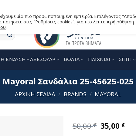
αρέχουμε μία πιο προσωποποιημένη εμπειρία. Επιλέγοντας "Αποδ
 πατήσετε στις "Ρυθμίσεις cookies", για πιο λεπτομερή ρύθμιση.
του
.
Η ΕΝΔΥΣΗ – ΑΞΕΣΟΥΑΡ
ΒΟΛΤΑ
ΠΑΙΧΝΙΔΙ
ΣΠΙΤΙ
Mayoral Σανδάλια 25-45625-025
ΑΡΧΙΚΉ ΣΕΛΊΔΑ
/
BRANDS
/
MAYORAL
Original
Η
50,00
35,00
€
€
price
τρ