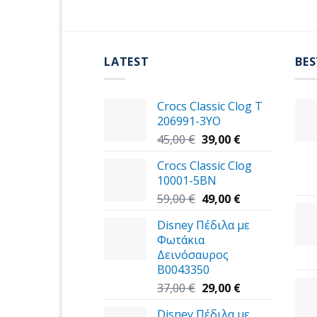
LATEST
BES
Crocs Classic Clog T
206991-3YΟ
Original
Η
45,00
€
39,00
€
price
τρέχουσα
Crocs Classic Clog
was:
τιμή
10001-5BN
45,00 €.
είναι:
Original
39,00 €.
Η
59,00
€
49,00
€
price
τρέχουσα
Disney Πέδιλα με
was:
τιμή
Φωτάκια
59,00 €.
είναι:
Δεινόσαυρος
49,00 €.
B0043350
Original
Η
37,00
€
29,00
€
price
τρέχουσα
Disney Πέδιλα με
was:
τιμή