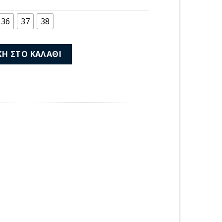
μή
αι:
36
37
38
00 €.
-025 ποσότητα
Η ΣΤΟ ΚΑΛΆΘΙ