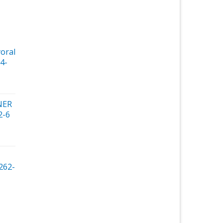
oral
4-
έχουσα
NER
ή
2-6
αι:
0 €.
262-
ρέχουσα
μή
ναι: