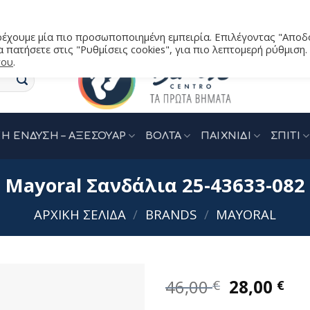
αρέχουμε μία πιο προσωποποιημένη εμπειρία. Επιλέγοντας "Αποδ
 πατήσετε στις "Ρυθμίσεις cookies", για πιο λεπτομερή ρύθμιση.
του
.
Η ΕΝΔΥΣΗ – ΑΞΕΣΟΥΑΡ
ΒΟΛΤΑ
ΠΑΙΧΝΙΔΙ
ΣΠΙΤΙ
Mayoral Σανδάλια 25-43633-082
ΑΡΧΙΚΉ ΣΕΛΊΔΑ
/
BRANDS
/
MAYORAL
Original
Η
46,00
28,00
€
€
price
τρ