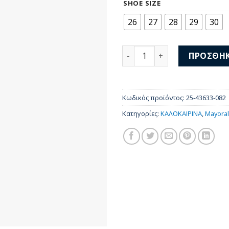
was:
τι
SHOE SIZE
46,00 €.
είν
26
27
28
29
30
28,
Mayoral Σανδάλια 25-43633
ΠΡΟΣΘΉΚ
Κωδικός προϊόντος:
25-43633-082
Κατηγορίες:
ΚΑΛΟΚΑΙΡΙΝΑ
,
Mayoral