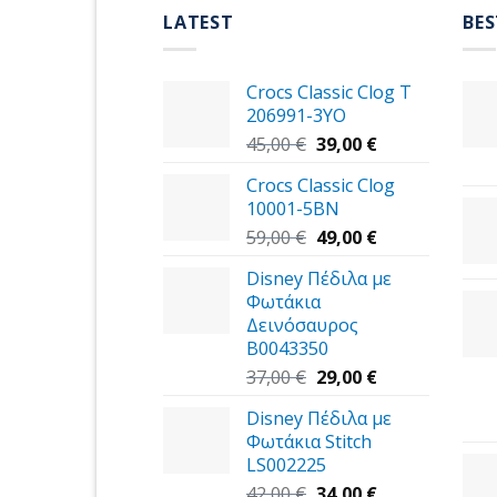
LATEST
BES
Crocs Classic Clog T
206991-3YΟ
Original
Η
45,00
€
39,00
€
price
τρέχουσα
Crocs Classic Clog
was:
τιμή
10001-5BN
45,00 €.
είναι:
Original
39,00 €.
Η
59,00
€
49,00
€
price
τρέχουσα
Disney Πέδιλα με
was:
τιμή
Φωτάκια
59,00 €.
είναι:
Δεινόσαυρος
49,00 €.
B0043350
Original
Η
37,00
€
29,00
€
price
τρέχουσα
Disney Πέδιλα με
was:
τιμή
Φωτάκια Stitch
37,00 €.
είναι:
LS002225
29,00 €.
Original
Η
42,00
€
34,00
€