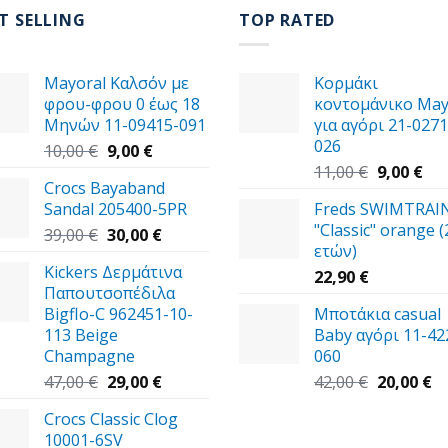
T SELLING
TOP RATED
Mayoral Καλσόν με
Κορμάκι
φρου-φρου 0 έως 18
κοντομάνικο May
Μηνών 11-09415-091
για αγόρι 21-0271
026
Original
Η
10,00
€
9,00
€
price
τρέχουσα
Original
Η
11,00
€
9,00
€
Crocs Bayaband
was:
τιμή
price
τρ
Sandal 205400-5PR
Freds SWIMTRAI
10,00 €.
είναι:
was:
τιμ
"Classic" orange (
Original
9,00 €.
Η
11,00 €.
είν
39,00
€
30,00
€
ετών)
price
τρέχουσα
9,0
Kickers Δερμάτινα
was:
τιμή
22,90
€
Παπουτσοπέδιλα
39,00 €.
είναι:
Bigflo-C 962451-10-
Μποτάκια casual
30,00 €.
113 Beige
Baby αγόρι 11-42
Champagne
060
Original
Η
Original
Η
47,00
€
29,00
€
42,00
€
20,00
€
price
τρέχουσα
price
τ
Crocs Classic Clog
was:
τιμή
was:
τι
10001-6SV
47,00 €.
είναι:
42,00 €.
εί