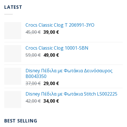
LATEST
Crocs Classic Clog T 206991-3YΟ
Original
Η
45,00
€
39,00
€
price
τρέχουσα
was:
τιμή
Crocs Classic Clog 10001-5BN
45,00 €.
είναι:
Original
Η
59,00
€
49,00
€
39,00 €.
price
τρέχουσα
was:
τιμή
Disney Πέδιλα με Φωτάκια Δεινόσαυρος
59,00 €.
είναι:
B0043350
49,00 €.
Original
Η
37,00
€
29,00
€
price
τρέχουσα
Disney Πέδιλα με Φωτάκια Stitch LS002225
was:
τιμή
Original
Η
42,00
€
37,00 €.
34,00
€
είναι:
price
τρέχουσα
29,00 €.
was:
τιμή
42,00 €.
είναι:
BEST SELLING
34,00 €.