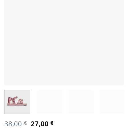
Original
Η
38,00
27,00
€
€