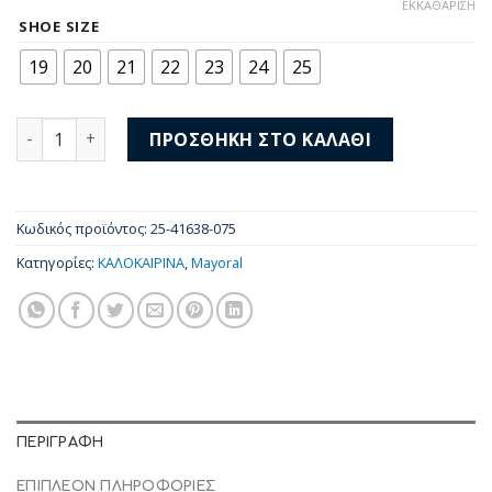
price
τρέχουσα
ΕΚΚΑΘΆΡΙΣΗ
was:
τιμή
SHOE SIZE
38,00 €.
είναι:
19
20
21
22
23
24
25
27,00 €.
Mayoral Σανδάλια 25-41638-075 ποσότητα
ΠΡΟΣΘΉΚΗ ΣΤΟ ΚΑΛΆΘΙ
Κωδικός προϊόντος:
25-41638-075
Κατηγορίες:
ΚΑΛΟΚΑΙΡΙΝΑ
,
Mayoral
ΠΕΡΙΓΡΑΦΉ
ΕΠΙΠΛΈΟΝ ΠΛΗΡΟΦΟΡΊΕΣ