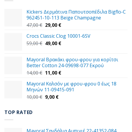
Kickers Δερμάτινα Παπουτσοπέδιλα Bigflo-C
962451-10-113 Beige Champagne
Original
Η
47,00
€
29,00
€
price
τρέχουσα
Crocs Classic Clog 10001-6SV
was:
τιμή
Original
Η
59,00
€
47,00 €.
49,00
€
είναι:
price
τρέχουσα
29,00 €.
was:
τιμή
Mayoral Βρακάκι φρου-φρου για κορίτσι
59,00 €.
είναι:
Better Cotton 24-09698-077 Εκρού
49,00 €.
Original
Η
14,00
€
11,00
€
price
τρέχουσα
Mayoral Καλσόν με φρου-φρου 0 έως 18
was:
τιμή
Μηνών 11-09415-091
14,00 €.
είναι:
Original
Η
10,00
€
9,00
€
11,00 €.
price
τρέχουσα
was:
τιμή
TOP RATED
10,00 €.
είναι:
9,00 €.
Mayoral Σανδάλια Αμπιγιέ 22-41352-084