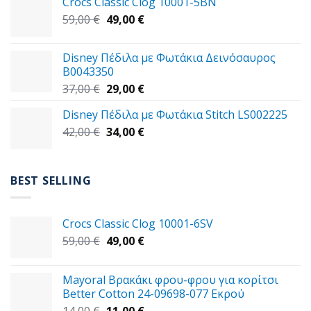
Crocs Classic Clog 10001-5BN
45,00 €.
είναι:
Original
Η
59,00
€
49,00
€
39,00 €.
price
τρέχουσα
was:
τιμή
Disney Πέδιλα με Φωτάκια Δεινόσαυρος
59,00 €.
είναι:
B0043350
49,00 €.
Original
Η
37,00
€
29,00
€
price
τρέχουσα
Disney Πέδιλα με Φωτάκια Stitch LS002225
was:
τιμή
Original
Η
42,00
€
37,00 €.
34,00
€
είναι:
price
τρέχουσα
29,00 €.
was:
τιμή
42,00 €.
είναι:
BEST SELLING
34,00 €.
Crocs Classic Clog 10001-6SV
Original
Η
59,00
€
49,00
€
price
τρέχουσα
was:
τιμή
Mayoral Βρακάκι φρου-φρου για κορίτσι
59,00 €.
είναι:
Better Cotton 24-09698-077 Εκρού
49,00 €.
Original
Η