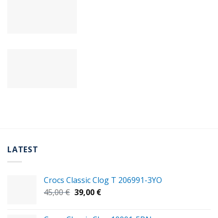
LATEST
Crocs Classic Clog T 206991-3YΟ
Original
Η
45,00
€
39,00
€
price
τρέχουσα
was:
τιμή