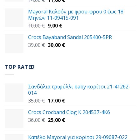
14,00
€
11,00
€
price
τρέχουσα
Mayoral Καλσόν με φρου-φρου 0 έως 18
was:
τιμή
Μηνών 11-09415-091
14,00 €.
είναι:
Original
Η
10,00
€
9,00
€
11,00 €.
price
τρέχουσα
Crocs Bayaband Sandal 205400-5PR
was:
τιμή
Original
Η
39,00
€
10,00 €.
30,00
είναι:
€
price
τρέχουσα
9,00 €.
was:
τιμή
39,00 €.
είναι:
TOP RATED
30,00 €.
Σανδάλια τριφύλλι baby κορίτσι 21-41262-
014
Original
Η
35,00
€
17,00
€
price
τρέχουσα
Crocs Crocband Clog K 204537-4K6
was:
τιμή
Original
Η
36,00
€
35,00 €.
25,00
€
είναι:
price
τρέχουσα
17,00 €.
was:
τιμή
Καπέλο Mayoral για κορίτσι 29-09087-022
36,00 €.
είναι: