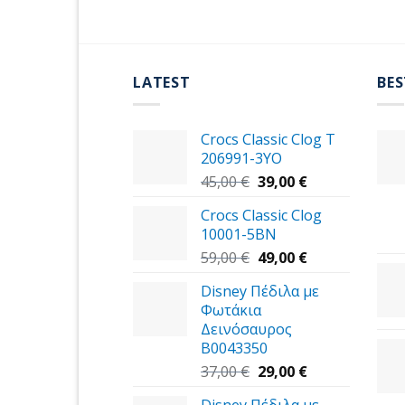
LATEST
BES
Crocs Classic Clog T
206991-3YΟ
Original
Η
45,00
€
39,00
€
price
τρέχουσα
Crocs Classic Clog
was:
τιμή
10001-5BN
45,00 €.
είναι:
Original
39,00 €.
Η
59,00
€
49,00
€
price
τρέχουσα
Disney Πέδιλα με
was:
τιμή
Φωτάκια
59,00 €.
είναι:
Δεινόσαυρος
49,00 €.
B0043350
Original
Η
37,00
€
29,00
€
price
τρέχουσα
Disney Πέδιλα με