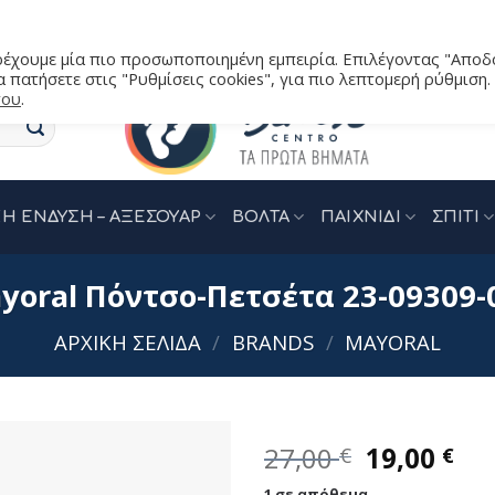
αρέχουμε μία πιο προσωποποιημένη εμπειρία. Επιλέγοντας "Αποδ
 πατήσετε στις "Ρυθμίσεις cookies", για πιο λεπτομερή ρύθμιση.
του
.
Η ΕΝΔΥΣΗ – ΑΞΕΣΟΥΑΡ
ΒΟΛΤΑ
ΠΑΙΧΝΙΔΙ
ΣΠΙΤΙ
yoral Πόντσο-Πετσέτα 23-09309-
ΑΡΧΙΚΉ ΣΕΛΊΔΑ
/
BRANDS
/
MAYORAL
Original
Η
27,00
19,00
€
€
price
τρ
1 σε απόθεμα