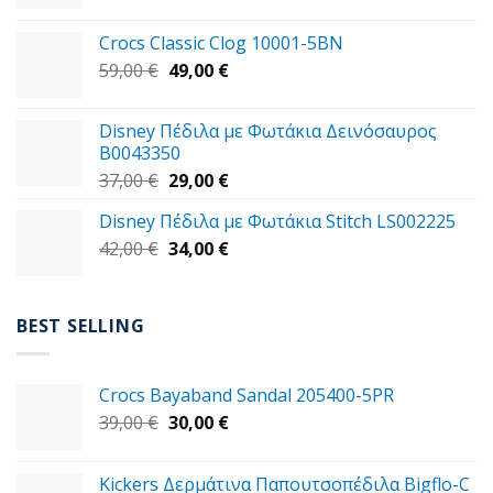
price
τρέχουσα
was:
τιμή
Crocs Classic Clog 10001-5BN
45,00 €.
είναι:
Original
Η
59,00
€
49,00
€
39,00 €.
price
τρέχουσα
was:
τιμή
Disney Πέδιλα με Φωτάκια Δεινόσαυρος
59,00 €.
είναι:
B0043350
49,00 €.
Original
Η
37,00
€
29,00
€
price
τρέχουσα
Disney Πέδιλα με Φωτάκια Stitch LS002225
was:
τιμή
Original
Η
42,00
€
37,00 €.
34,00
€
είναι:
price
τρέχουσα
29,00 €.
was:
τιμή
42,00 €.
είναι:
BEST SELLING
34,00 €.
Crocs Bayaband Sandal 205400-5PR
Original
Η
39,00
€
30,00
€
price
τρέχουσα
was:
τιμή
Kickers Δερμάτινα Παπουτσοπέδιλα Bigflo-C
39,00 €.
είναι: