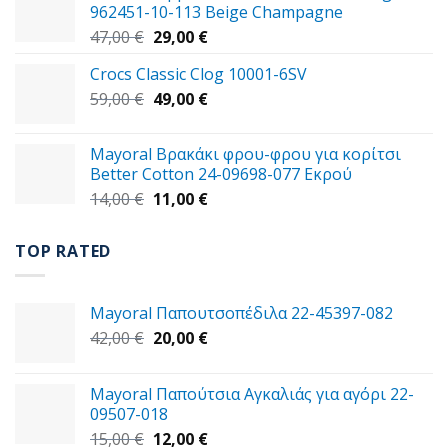
962451-10-113 Beige Champagne
30,00 €.
Original
Η
47,00
€
29,00
€
price
τρέχουσα
Crocs Classic Clog 10001-6SV
was:
τιμή
Original
Η
59,00
€
47,00 €.
49,00
€
είναι:
price
τρέχουσα
29,00 €.
was:
τιμή
Mayoral Βρακάκι φρου-φρου για κορίτσι
59,00 €.
είναι:
Better Cotton 24-09698-077 Εκρού
49,00 €.
Original
Η
14,00
€
11,00
€
price
τρέχουσα
was:
τιμή
TOP RATED
14,00 €.
είναι:
11,00 €.
Mayoral Παπουτσοπέδιλα 22-45397-082
Original
Η
42,00
€
20,00
€
price
τρέχουσα
was:
τιμή
Mayoral Παπούτσια Αγκαλιάς για αγόρι 22-
42,00 €.
είναι:
09507-018
20,00 €.
Original
Η
15,00
€
12,00
€