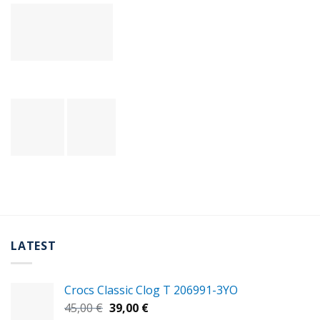
LATEST
Crocs Classic Clog T 206991-3YΟ
Original
Η
45,00
€
39,00
€