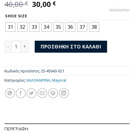
Original
Η
40,00
30,00
€
€
price
τρέχουσα
ΕΚΚΑΘΆΡΙΣΗ
was:
τιμή
SHOE SIZE
40,00 €.
είναι:
31
32
33
34
35
36
37
38
30,00 €.
Mayoral Πέδιλα Εσπαντρίγιες 25-45643-021 ποσότητα
ΠΡΟΣΘΉΚΗ ΣΤΟ ΚΑΛΆΘΙ
Κωδικός προϊόντος:
25-45643-021
Κατηγορίες:
ΚΑΛΟΚΑΙΡΙΝΑ
,
Mayoral
ΠΕΡΙΓΡΑΦΉ