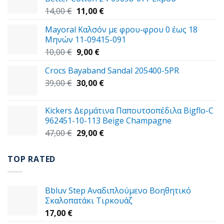
Original
Η
14,00
€
11,00
€
price
τρέχουσα
Mayoral Καλσόν με φρου-φρου 0 έως 18
was:
τιμή
Μηνών 11-09415-091
14,00 €.
είναι:
Original
Η
10,00
€
9,00
€
11,00 €.
price
τρέχουσα
Crocs Bayaband Sandal 205400-5PR
was:
τιμή
Original
Η
39,00
€
10,00 €.
30,00
είναι:
€
price
τρέχουσα
9,00 €.
was:
τιμή
Kickers Δερμάτινα Παπουτσοπέδιλα Bigflo-C
39,00 €.
είναι:
962451-10-113 Beige Champagne
30,00 €.
Original
Η
47,00
€
29,00
€
price
τρέχουσα
was:
τιμή
TOP RATED
47,00 €.
είναι:
29,00 €.
Bbluv Step Αναδιπλούμενο Βοηθητικό
Σκαλοπατάκι Τιρκουάζ
17,00
€