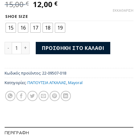
Original
Η
15,00
12,00
€
€
price
τρέχουσα
ΕΚΚΑΘΆΡΙΣΗ
was:
τιμή
SHOE SIZE
15,00 €.
είναι:
15
16
17
18
19
12,00 €.
Mayoral Παπούτσια Αγκαλιάς για αγόρι 22-09507-018 πο
ΠΡΟΣΘΉΚΗ ΣΤΟ ΚΑΛΆΘΙ
Κωδικός προϊόντος:
22-09507-018
Κατηγορίες:
ΠΑΠΟΥΤΣΙΑ ΑΓΚΑΛΙΑΣ
,
Mayoral
ΠΕΡΙΓΡΑΦΉ