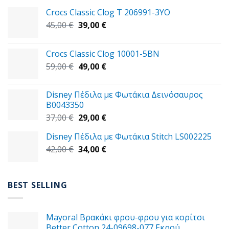
Crocs Classic Clog T 206991-3YΟ
Original
Η
45,00
€
39,00
€
price
τρέχουσα
was:
τιμή
Crocs Classic Clog 10001-5BN
45,00 €.
είναι:
Original
Η
59,00
€
49,00
€
39,00 €.
price
τρέχουσα
was:
τιμή
Disney Πέδιλα με Φωτάκια Δεινόσαυρος
59,00 €.
είναι:
B0043350
49,00 €.
Original
Η
37,00
€
29,00
€
price
τρέχουσα
Disney Πέδιλα με Φωτάκια Stitch LS002225
was:
τιμή
Original
Η
42,00
€
37,00 €.
34,00
€
είναι:
price
τρέχουσα
29,00 €.
was:
τιμή
42,00 €.
είναι:
BEST SELLING
34,00 €.
Mayoral Βρακάκι φρου-φρου για κορίτσι
Better Cotton 24-09698-077 Εκρού