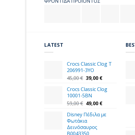
ΦΡΟΝΤΙΔΑ ΠΡΟΪΟΝΤΟΣ
LATEST
BES
Crocs Classic Clog T
206991-3YΟ
Original
Η
45,00
€
39,00
€
price
τρέχουσα
Crocs Classic Clog
was:
τιμή
10001-5BN
45,00 €.
είναι:
Original
39,00 €.
Η
59,00
€
49,00
€
price
τρέχουσα
Disney Πέδιλα με
was:
τιμή
Φωτάκια
59,00 €.
είναι:
Δεινόσαυρος
49,00 €.
B0043350