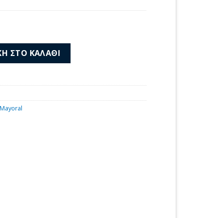
άς 26-09084-044 ποσότητα
Η ΣΤΟ ΚΑΛΆΘΙ
Mayoral