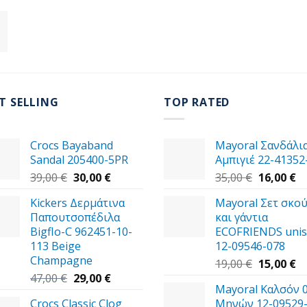
T SELLING
TOP RATED
Crocs Bayaband
Mayoral Σανδάλι
Sandal 205400-5PR
Αμπιγιέ 22-41352
Original
Η
Original
Η
39,00
€
30,00
€
35,00
€
16,00
€
price
τρέχουσα
price
τ
Kickers Δερμάτινα
Mayoral Σετ σκο
was:
τιμή
was:
τι
Παπουτσοπέδιλα
και γάντια
39,00 €.
είναι:
35,00 €.
εί
Bigflo-C 962451-10-
ECOFRIENDS unis
30,00 €.
16
113 Beige
12-09546-078
Champagne
Original
Η
19,00
€
15,00
€
Original
Η
price
τ
47,00
€
29,00
€
Mayoral Καλσόν 
price
τρέχουσα
was:
τι
Crocs Classic Clog
Μηνών 12-09529
was:
τιμή
19,00 €.
εί