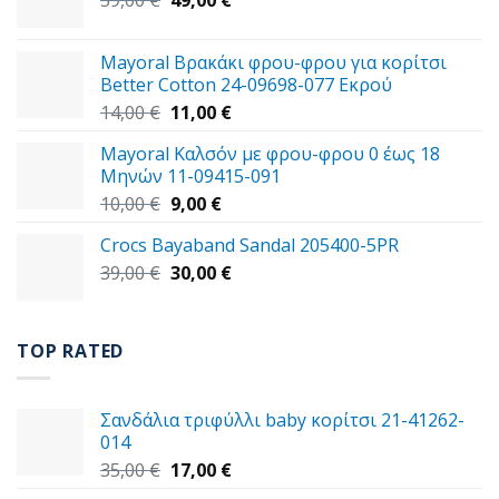
price
τρέχουσα
was:
τιμή
Mayoral Βρακάκι φρου-φρου για κορίτσι
59,00 €.
είναι:
Better Cotton 24-09698-077 Εκρού
49,00 €.
Original
Η
14,00
€
11,00
€
price
τρέχουσα
Mayoral Καλσόν με φρου-φρου 0 έως 18
was:
τιμή
Μηνών 11-09415-091
14,00 €.
είναι:
Original
Η
10,00
€
9,00
€
11,00 €.
price
τρέχουσα
Crocs Bayaband Sandal 205400-5PR
was:
τιμή
Original
Η
39,00
€
10,00 €.
30,00
είναι:
€
price
τρέχουσα
9,00 €.
was:
τιμή
39,00 €.
είναι:
TOP RATED
30,00 €.
Σανδάλια τριφύλλι baby κορίτσι 21-41262-
014
Original
Η
35,00
€
17,00
€
price
τρέχουσα