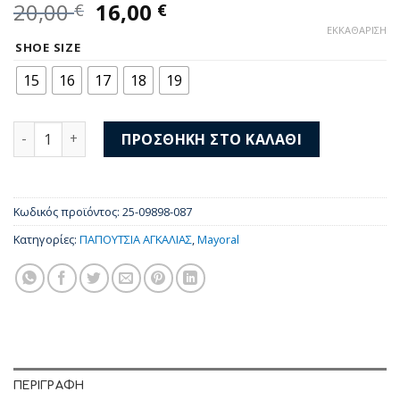
Original
Η
20,00
16,00
€
€
price
τρέχουσα
ΕΚΚΑΘΆΡΙΣΗ
was:
τιμή
SHOE SIZE
20,00 €.
είναι:
15
16
17
18
19
16,00 €.
Mayoral Παπούτσια Aγκαλιάς 25-09898-087 ποσότητα
ΠΡΟΣΘΉΚΗ ΣΤΟ ΚΑΛΆΘΙ
Κωδικός προϊόντος:
25-09898-087
Κατηγορίες:
ΠΑΠΟΥΤΣΙΑ ΑΓΚΑΛΙΑΣ
,
Mayoral
ΠΕΡΙΓΡΑΦΉ