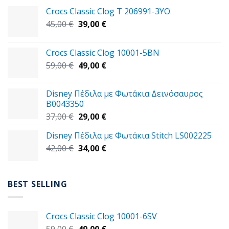
Crocs Classic Clog T 206991-3YΟ
Original
Η
45,00
€
39,00
€
price
τρέχουσα
was:
τιμή
Crocs Classic Clog 10001-5BN
45,00 €.
είναι:
Original
Η
59,00
€
49,00
€
39,00 €.
price
τρέχουσα
was:
τιμή
Disney Πέδιλα με Φωτάκια Δεινόσαυρος
59,00 €.
είναι:
B0043350
49,00 €.
Original
Η
37,00
€
29,00
€
price
τρέχουσα
Disney Πέδιλα με Φωτάκια Stitch LS002225
was:
τιμή
Original
Η
42,00
€
37,00 €.
34,00
€
είναι:
price
τρέχουσα
29,00 €.
was:
τιμή
42,00 €.
είναι:
BEST SELLING
34,00 €.
Crocs Classic Clog 10001-6SV
Original
Η
59,00
€
49,00
€