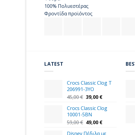
100% Πολυεστέρας
Φροντίδα προϊόντος
LATEST
BES
Crocs Classic Clog T
206991-3YΟ
Original
Η
45,00
€
39,00
€
price
τρέχουσα
Crocs Classic Clog
was:
τιμή
10001-5BN
45,00 €.
είναι:
Original
39,00 €.
Η
59,00
€
49,00
€
price
τρέχουσα
Disney Πέδιλα με
was:
τιμή