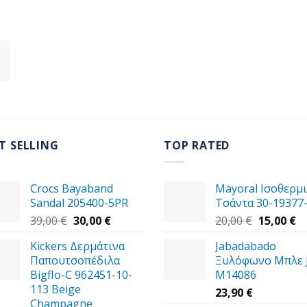
T SELLING
TOP RATED
Crocs Bayaband
Mayoral Ισοθερμ
Sandal 205400-5PR
Tσάντα 30-19377
Original
Η
Original
Η
39,00
€
30,00
€
20,00
€
15,00
€
price
τρέχουσα
price
τ
Kickers Δερμάτινα
Jabadabado
was:
τιμή
was:
τι
Παπουτσοπέδιλα
Ξυλόφωνο Μπλε 
39,00 €.
είναι:
20,00 €.
εί
Bigflo-C 962451-10-
M14086
30,00 €.
15
113 Beige
23,90
€
Champagne