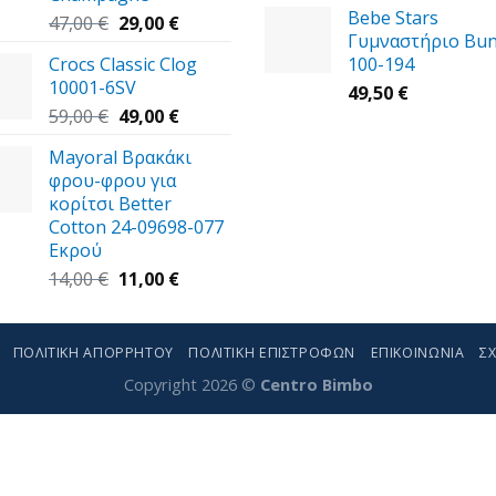
Bebe Stars
Original
Η
47,00
€
29,00
€
Γυμναστήριο Bu
price
τρέχουσα
Crocs Classic Clog
100-194
was:
τιμή
10001-6SV
47,00 €.
είναι:
49,50
€
Original
29,00 €.
Η
59,00
€
49,00
€
price
τρέχουσα
Mayoral Βρακάκι
was:
τιμή
φρου-φρου για
59,00 €.
είναι:
κορίτσι Better
49,00 €.
Cotton 24-09698-077
Εκρού
Original
Η
14,00
€
11,00
€
price
τρέχουσα
was:
τιμή
14,00 €.
είναι:
ΠΟΛΙΤΙΚΉ ΑΠΟΡΡΉΤΟΥ
ΠΟΛΙΤΙΚΉ ΕΠΙΣΤΡΟΦΏΝ
ΕΠΙΚΟΙΝΩΝΊΑ
ΣΧ
11,00 €.
Copyright 2026 ©
Centro Bimbo