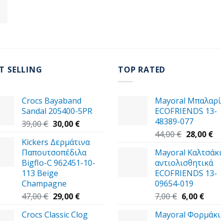
T SELLING
TOP RATED
Crocs Bayaband
Mayoral Μπαλαρί
Sandal 205400-5PR
ECOFRIENDS 13-
48389-077
Original
Η
39,00
€
30,00
€
price
τρέχουσα
Original
Η
44,00
€
28,00
€
Kickers Δερμάτινα
was:
τιμή
price
τ
Παπουτσοπέδιλα
Mayoral Καλτσάκ
39,00 €.
είναι:
was:
τι
Bigflo-C 962451-10-
αντιολισθητικά
30,00 €.
44,00 €.
εί
113 Beige
ECOFRIENDS 13-
28
Champagne
09654-019
Original
Η
Original
Η
47,00
€
29,00
€
7,00
€
6,00
€
price
τρέχουσα
price
τρέ
Crocs Classic Clog
Mayoral Φορμάκι
was:
τιμή
was:
τιμή