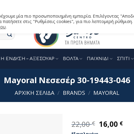
αρέχουμε μία πιο προσωποποιημένη εμπειρία. Επιλέγοντας "Αποδ
 πατήσετε στις "Ρυθμίσεις cookies", για πιο λεπτομερή ρύθμιση.
του
.
Η ΕΝΔΥΣΗ – ΑΞΕΣΟΥΑΡ
ΒΟΛΤΑ
ΠΑΙΧΝΙΔΙ
ΣΠΙΤΙ
Mayoral Νεσεσέρ 30-19443-046
ΑΡΧΙΚΉ ΣΕΛΊΔΑ
/
BRANDS
/
MAYORAL
Original
Η
22,00
16,00
€
€
price
τρ
Εξαντλημένο