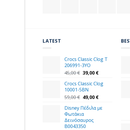
LATEST
BES
Crocs Classic Clog T
206991-3YΟ
Original
Η
45,00
€
39,00
€
price
τρέχουσα
Crocs Classic Clog
was:
τιμή
10001-5BN
45,00 €.
είναι:
Original
39,00 €.
Η
59,00
€
49,00
€
price
τρέχουσα
Disney Πέδιλα με
was:
τιμή
Φωτάκια
59,00 €.
είναι:
Δεινόσαυρος
49,00 €.
B0043350